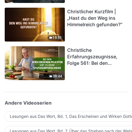
kommen. Wie können wir
Christlicher Kurzfilm |
in das Königreich Gottes
„Hast du den Weg ins
eintreten?
Himmelreich gefunden?“
19:51
Christliche
Erfahrungszeugnisse,
Folge 561: Bei den
verschiedenen Pflichten
gibt es keine
39:44
Statusunterschiede
Andere Videoserien
Lesungen aus Das Wort, Bd. 1, Das Erscheinen und Wirken Gott
Lesungen aus Das Wort, Bd. 7, Über das Streben nach der Wahr