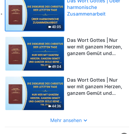
Das Wort Gottes | Über
harmonische
Zusammenarbeit
40:05
Das Wort Gottes | Nur
wer mit ganzem Herzen,
ganzem Gemüt und
ganzer Seele seine Pflicht
gut ausführt, ist jemand,
49:04
der Gott liebt (Teil Eins)
Das Wort Gottes | Nur
wer mit ganzem Herzen,
ganzem Gemüt und
ganzer Seele seine Pflicht
gut ausführt, ist jemand,
44:36
der Gott liebt (Teil Zwei)
Mehr ansehen