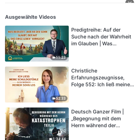
Ausgewählte Videos
Predigtreihe: Auf der
Suche nach der Wahrheit
im Glauben | Was
bedeutet „Wer an den
Sohn glaubt, der hat das
11:23
ewige Leben“ wirklich?
Christliche
Erfahrungszeugnisse,
Folge 552: Ich ließ meine
Schuldgefühle gegenüber
meinem Sohn los
52:33
Deutsch Ganzer Film |
„Begegnung mit dem
Herrn während der
Katastrophen“ (Teil II) | Die
Katastrophen der Endzeit
1:34:44