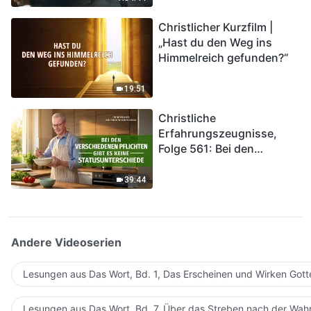
kommen. Wie können wir
Christlicher Kurzfilm |
in das Königreich Gottes
„Hast du den Weg ins
eintreten?
Himmelreich gefunden?“
19:51
Christliche
Erfahrungszeugnisse,
Folge 561: Bei den
verschiedenen Pflichten
gibt es keine
39:44
Statusunterschiede
Andere Videoserien
Lesungen aus Das Wort, Bd. 1, Das Erscheinen und Wirken Gott
Lesungen aus Das Wort, Bd. 7, Über das Streben nach der Wahr