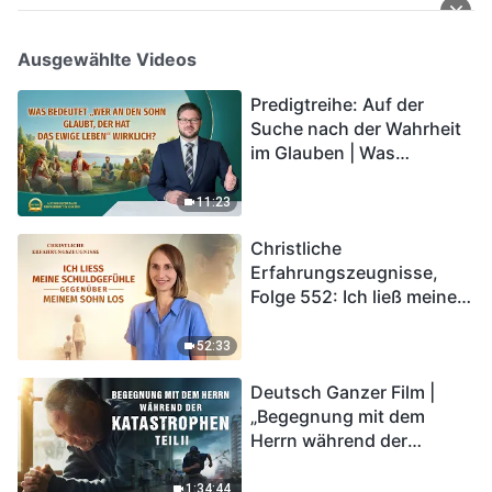
Ausgewählte Videos
Predigtreihe: Auf der
Suche nach der Wahrheit
im Glauben | Was
bedeutet „Wer an den
Sohn glaubt, der hat das
11:23
ewige Leben“ wirklich?
Christliche
Erfahrungszeugnisse,
Folge 552: Ich ließ meine
Schuldgefühle gegenüber
meinem Sohn los
52:33
Deutsch Ganzer Film |
„Begegnung mit dem
Herrn während der
Katastrophen“ (Teil II) | Die
Katastrophen der Endzeit
1:34:44