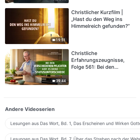
kommen. Wie können wir
Christlicher Kurzfilm |
in das Königreich Gottes
„Hast du den Weg ins
eintreten?
Himmelreich gefunden?“
19:51
Christliche
Erfahrungszeugnisse,
Folge 561: Bei den
verschiedenen Pflichten
gibt es keine
39:44
Statusunterschiede
Andere Videoserien
Lesungen aus Das Wort, Bd. 1, Das Erscheinen und Wirken Gott
Lesungen aus Das Wort, Bd. 7, Über das Streben nach der Wahr