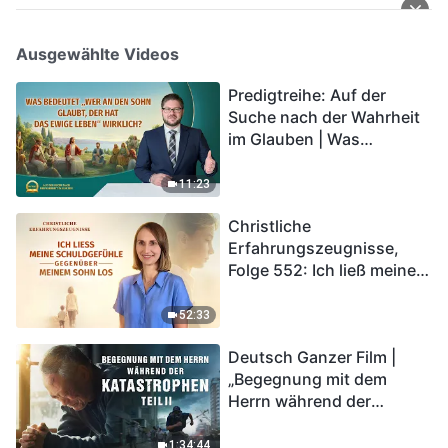
Ausgewählte Videos
Predigtreihe: Auf der
Suche nach der Wahrheit
im Glauben | Was
bedeutet „Wer an den
Sohn glaubt, der hat das
11:23
ewige Leben“ wirklich?
Christliche
Erfahrungszeugnisse,
Folge 552: Ich ließ meine
Schuldgefühle gegenüber
meinem Sohn los
52:33
Deutsch Ganzer Film |
„Begegnung mit dem
Herrn während der
Katastrophen“ (Teil II) | Die
Katastrophen der Endzeit
1:34:44