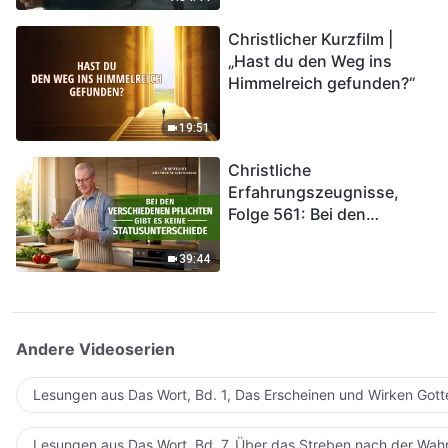
kommen. Wie können wir
Christlicher Kurzfilm |
in das Königreich Gottes
„Hast du den Weg ins
eintreten?
Himmelreich gefunden?“
19:51
Christliche
Erfahrungszeugnisse,
Folge 561: Bei den
verschiedenen Pflichten
gibt es keine
39:44
Statusunterschiede
Andere Videoserien
Lesungen aus Das Wort, Bd. 1, Das Erscheinen und Wirken Gott
Lesungen aus Das Wort, Bd. 7, Über das Streben nach der Wahr