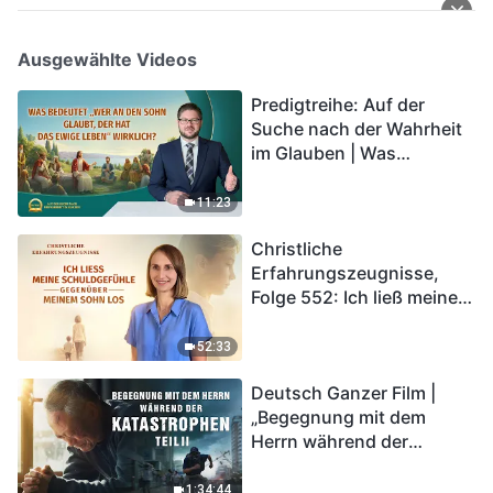
Ausgewählte Videos
Predigtreihe: Auf der
Suche nach der Wahrheit
im Glauben | Was
bedeutet „Wer an den
Sohn glaubt, der hat das
11:23
ewige Leben“ wirklich?
Christliche
Erfahrungszeugnisse,
Folge 552: Ich ließ meine
Schuldgefühle gegenüber
meinem Sohn los
52:33
Deutsch Ganzer Film |
„Begegnung mit dem
Herrn während der
Katastrophen“ (Teil II) | Die
Katastrophen der Endzeit
1:34:44