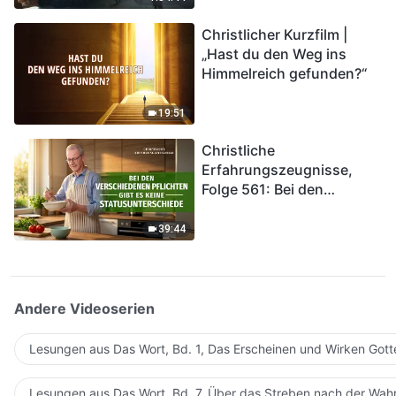
kommen. Wie können wir
Christlicher Kurzfilm |
in das Königreich Gottes
„Hast du den Weg ins
eintreten?
Himmelreich gefunden?“
19:51
Christliche
Erfahrungszeugnisse,
Folge 561: Bei den
verschiedenen Pflichten
gibt es keine
39:44
Statusunterschiede
Andere Videoserien
Lesungen aus Das Wort, Bd. 1, Das Erscheinen und Wirken Gott
Lesungen aus Das Wort, Bd. 7, Über das Streben nach der Wahr