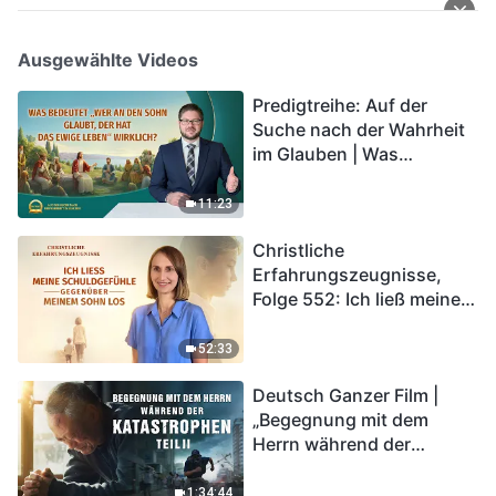
Ausgewählte Videos
Predigtreihe: Auf der
Suche nach der Wahrheit
im Glauben | Was
bedeutet „Wer an den
Sohn glaubt, der hat das
11:23
ewige Leben“ wirklich?
Christliche
Erfahrungszeugnisse,
Folge 552: Ich ließ meine
Schuldgefühle gegenüber
meinem Sohn los
52:33
Deutsch Ganzer Film |
„Begegnung mit dem
Herrn während der
Katastrophen“ (Teil II) | Die
Katastrophen der Endzeit
1:34:44