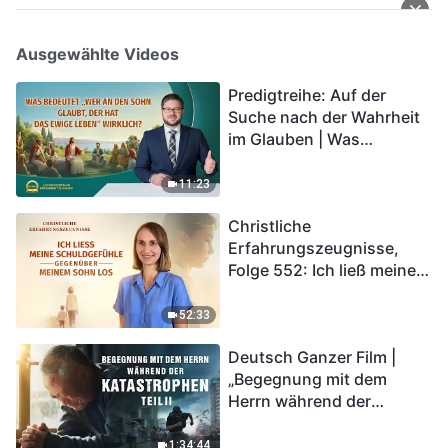
Ausgewählte Videos
Predigtreihe: Auf der
Suche nach der Wahrheit
im Glauben | Was
bedeutet „Wer an den
Sohn glaubt, der hat das
11:23
ewige Leben“ wirklich?
Christliche
Erfahrungszeugnisse,
Folge 552: Ich ließ meine
Schuldgefühle gegenüber
meinem Sohn los
52:33
Deutsch Ganzer Film |
„Begegnung mit dem
Herrn während der
Katastrophen“ (Teil II) | Die
Katastrophen der Endzeit
1:34:44