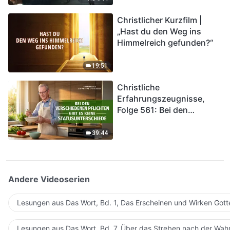
kommen. Wie können wir
Christlicher Kurzfilm |
in das Königreich Gottes
„Hast du den Weg ins
eintreten?
Himmelreich gefunden?“
19:51
Christliche
Erfahrungszeugnisse,
Folge 561: Bei den
verschiedenen Pflichten
gibt es keine
39:44
Statusunterschiede
Andere Videoserien
Lesungen aus Das Wort, Bd. 1, Das Erscheinen und Wirken Gott
Lesungen aus Das Wort, Bd. 7, Über das Streben nach der Wahr