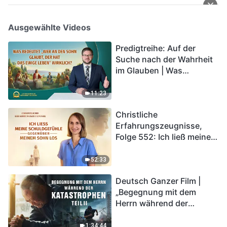
Ausgewählte Videos
Predigtreihe: Auf der
Suche nach der Wahrheit
im Glauben | Was
bedeutet „Wer an den
Sohn glaubt, der hat das
11:23
ewige Leben“ wirklich?
Christliche
Erfahrungszeugnisse,
Folge 552: Ich ließ meine
Schuldgefühle gegenüber
meinem Sohn los
52:33
Deutsch Ganzer Film |
„Begegnung mit dem
Herrn während der
Katastrophen“ (Teil II) | Die
Katastrophen der Endzeit
1:34:44