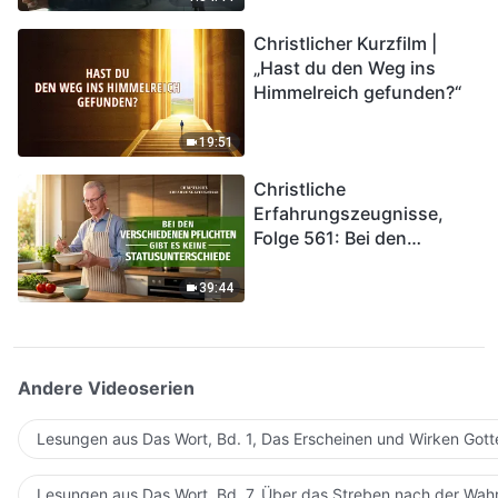
kommen. Wie können wir
Christlicher Kurzfilm |
in das Königreich Gottes
„Hast du den Weg ins
eintreten?
Himmelreich gefunden?“
19:51
Christliche
Erfahrungszeugnisse,
Folge 561: Bei den
verschiedenen Pflichten
gibt es keine
39:44
Statusunterschiede
Andere Videoserien
Lesungen aus Das Wort, Bd. 1, Das Erscheinen und Wirken Gott
Lesungen aus Das Wort, Bd. 7, Über das Streben nach der Wahr