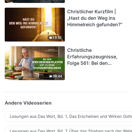
kommen. Wie können wir
Christlicher Kurzfilm |
in das Königreich Gottes
„Hast du den Weg ins
eintreten?
Himmelreich gefunden?“
19:51
Christliche
Erfahrungszeugnisse,
Folge 561: Bei den
verschiedenen Pflichten
gibt es keine
39:44
Statusunterschiede
Andere Videoserien
Lesungen aus Das Wort, Bd. 1, Das Erscheinen und Wirken Gott
Lesungen aus Das Wort, Bd. 7, Über das Streben nach der Wahr