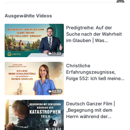
Ausgewählte Videos
Predigtreihe: Auf der
Suche nach der Wahrheit
im Glauben | Was
bedeutet „Wer an den
Sohn glaubt, der hat das
11:23
ewige Leben“ wirklich?
Christliche
Erfahrungszeugnisse,
Folge 552: Ich ließ meine
Schuldgefühle gegenüber
meinem Sohn los
52:33
Deutsch Ganzer Film |
„Begegnung mit dem
Herrn während der
Katastrophen“ (Teil II) | Die
Katastrophen der Endzeit
1:34:44