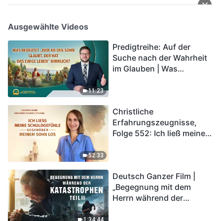
Ausgewählte Videos
Predigtreihe: Auf der
Suche nach der Wahrheit
im Glauben | Was
bedeutet „Wer an den
Sohn glaubt, der hat das
11:23
ewige Leben“ wirklich?
Christliche
Erfahrungszeugnisse,
Folge 552: Ich ließ meine
Schuldgefühle gegenüber
meinem Sohn los
52:33
Deutsch Ganzer Film |
„Begegnung mit dem
Herrn während der
Katastrophen“ (Teil II) | Die
Katastrophen der Endzeit
1:34:44