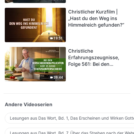
kommen. Wie können wir
Christlicher Kurzfilm |
in das Königreich Gottes
„Hast du den Weg ins
eintreten?
Himmelreich gefunden?“
19:51
Christliche
Erfahrungszeugnisse,
Folge 561: Bei den
verschiedenen Pflichten
gibt es keine
39:44
Statusunterschiede
Andere Videoserien
Lesungen aus Das Wort, Bd. 1, Das Erscheinen und Wirken Gott
Lesungen aus Das Wort, Bd. 7, Über das Streben nach der Wahr