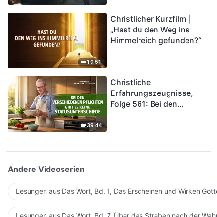
kommen. Wie können wir
Christlicher Kurzfilm |
in das Königreich Gottes
„Hast du den Weg ins
eintreten?
Himmelreich gefunden?“
19:51
Christliche
Erfahrungszeugnisse,
Folge 561: Bei den
verschiedenen Pflichten
gibt es keine
39:44
Statusunterschiede
Andere Videoserien
Lesungen aus Das Wort, Bd. 1, Das Erscheinen und Wirken Gott
Lesungen aus Das Wort, Bd. 7, Über das Streben nach der Wahr