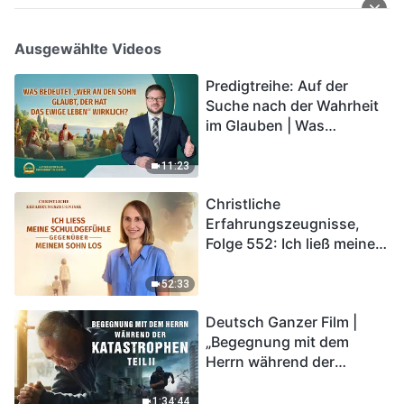
Ausgewählte Videos
Predigtreihe: Auf der
Suche nach der Wahrheit
im Glauben | Was
bedeutet „Wer an den
Sohn glaubt, der hat das
11:23
ewige Leben“ wirklich?
Christliche
Erfahrungszeugnisse,
Folge 552: Ich ließ meine
Schuldgefühle gegenüber
meinem Sohn los
52:33
Deutsch Ganzer Film |
„Begegnung mit dem
Herrn während der
Katastrophen“ (Teil II) | Die
Katastrophen der Endzeit
1:34:44