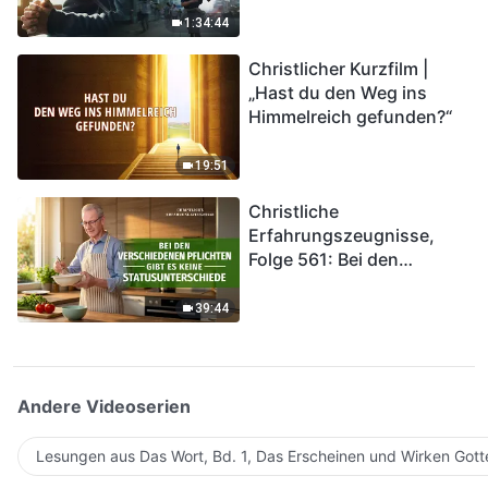
Katastrophen der Endzeit
1:34:44
kommen. Wie können wir
Christlicher Kurzfilm |
in das Königreich Gottes
„Hast du den Weg ins
eintreten?
Himmelreich gefunden?“
19:51
Christliche
Erfahrungszeugnisse,
Folge 561: Bei den
verschiedenen Pflichten
gibt es keine
39:44
Statusunterschiede
Andere Videoserien
Lesungen aus Das Wort, Bd. 1, Das Erscheinen und Wirken Gott