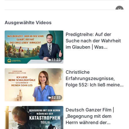
Ausgewählte Videos
Predigtreihe: Auf der
Suche nach der Wahrheit
im Glauben | Was
bedeutet „Wer an den
Sohn glaubt, der hat das
11:23
ewige Leben“ wirklich?
Christliche
Erfahrungszeugnisse,
Folge 552: Ich ließ meine
Schuldgefühle gegenüber
meinem Sohn los
52:33
Deutsch Ganzer Film |
„Begegnung mit dem
Herrn während der
Katastrophen“ (Teil II) | Die