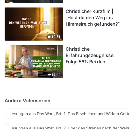
kommen. Wie können wir
Christlicher Kurzfilm |
in das Königreich Gottes
„Hast du den Weg ins
eintreten?
Himmelreich gefunden?“
19:51
Christliche
Erfahrungszeugnisse,
Folge 561: Bei den
verschiedenen Pflichten
gibt es keine
39:44
Statusunterschiede
Andere Videoserien
Lesungen aus Das Wort, Bd. 1, Das Erscheinen und Wirken Gott
Lesungen aus Das Wort, Bd. 7, Über das Streben nach der Wahr