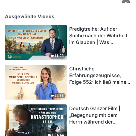
Ausgewählte Videos
Predigtreihe: Auf der
Suche nach der Wahrheit
im Glauben | Was
bedeutet „Wer an den
Sohn glaubt, der hat das
11:23
ewige Leben“ wirklich?
Christliche
Erfahrungszeugnisse,
Folge 552: Ich ließ meine
Schuldgefühle gegenüber
meinem Sohn los
52:33
Deutsch Ganzer Film |
„Begegnung mit dem
Herrn während der
Katastrophen“ (Teil II) | Die
Katastrophen der Endzeit
1:34:44