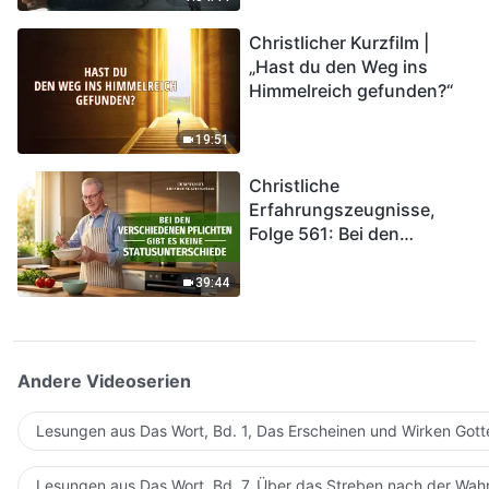
kommen. Wie können wir
Christlicher Kurzfilm |
in das Königreich Gottes
„Hast du den Weg ins
eintreten?
Himmelreich gefunden?“
19:51
Christliche
Erfahrungszeugnisse,
Folge 561: Bei den
verschiedenen Pflichten
gibt es keine
39:44
Statusunterschiede
Andere Videoserien
Lesungen aus Das Wort, Bd. 1, Das Erscheinen und Wirken Gott
Lesungen aus Das Wort, Bd. 7, Über das Streben nach der Wahr