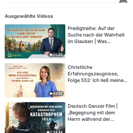
Ausgewählte Videos
Predigtreihe: Auf der
Suche nach der Wahrheit
im Glauben | Was
bedeutet „Wer an den
Sohn glaubt, der hat das
11:23
ewige Leben“ wirklich?
Christliche
Erfahrungszeugnisse,
Folge 552: Ich ließ meine
Schuldgefühle gegenüber
meinem Sohn los
52:33
Deutsch Ganzer Film |
„Begegnung mit dem
Herrn während der
Katastrophen“ (Teil II) | Die
Katastrophen der Endzeit
1:34:44