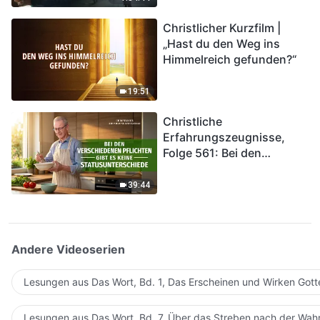
kommen. Wie können wir
Christlicher Kurzfilm |
in das Königreich Gottes
„Hast du den Weg ins
eintreten?
Himmelreich gefunden?“
19:51
Christliche
Erfahrungszeugnisse,
Folge 561: Bei den
verschiedenen Pflichten
gibt es keine
39:44
Statusunterschiede
Andere Videoserien
Lesungen aus Das Wort, Bd. 1, Das Erscheinen und Wirken Gott
Lesungen aus Das Wort, Bd. 7, Über das Streben nach der Wahr