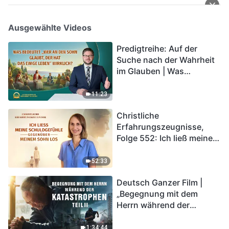
Ausgewählte Videos
Predigtreihe: Auf der
Suche nach der Wahrheit
im Glauben | Was
bedeutet „Wer an den
Sohn glaubt, der hat das
11:23
ewige Leben“ wirklich?
Christliche
Erfahrungszeugnisse,
Folge 552: Ich ließ meine
Schuldgefühle gegenüber
meinem Sohn los
52:33
Deutsch Ganzer Film |
„Begegnung mit dem
Herrn während der
Katastrophen“ (Teil II) | Die
Katastrophen der Endzeit
1:34:44