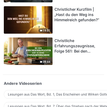
kommen. Wie können wir
Christlicher Kurzfilm |
in das Königreich Gottes
„Hast du den Weg ins
eintreten?
Himmelreich gefunden?“
19:51
Christliche
Erfahrungszeugnisse,
Folge 561: Bei den
verschiedenen Pflichten
gibt es keine
39:44
Statusunterschiede
Andere Videoserien
Lesungen aus Das Wort, Bd. 1, Das Erscheinen und Wirken Gott
Lesungen aus Das Wort, Bd. 7, Über das Streben nach der Wahr