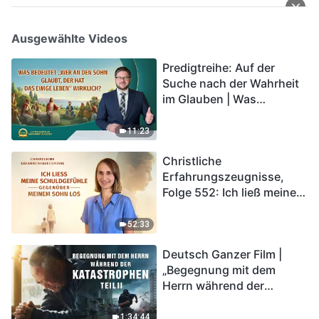
Ausgewählte Videos
Predigtreihe: Auf der
Suche nach der Wahrheit
im Glauben | Was
bedeutet „Wer an den
Sohn glaubt, der hat das
11:23
ewige Leben“ wirklich?
Christliche
Erfahrungszeugnisse,
Folge 552: Ich ließ meine
Schuldgefühle gegenüber
meinem Sohn los
52:33
Deutsch Ganzer Film |
„Begegnung mit dem
Herrn während der
Katastrophen“ (Teil II) | Die
Katastrophen der Endzeit
1:34:44