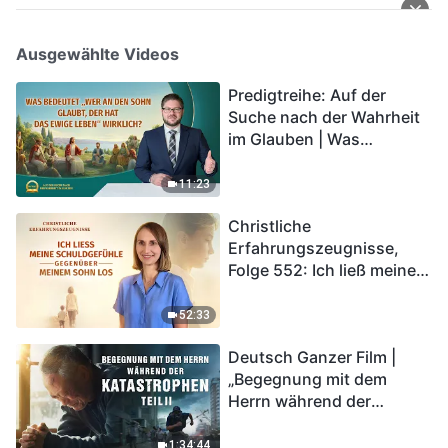
Ausgewählte Videos
Predigtreihe: Auf der
Suche nach der Wahrheit
im Glauben | Was
bedeutet „Wer an den
Sohn glaubt, der hat das
11:23
ewige Leben“ wirklich?
Christliche
Erfahrungszeugnisse,
Folge 552: Ich ließ meine
Schuldgefühle gegenüber
meinem Sohn los
52:33
Deutsch Ganzer Film |
„Begegnung mit dem
Herrn während der
Katastrophen“ (Teil II) | Die
Katastrophen der Endzeit
1:34:44