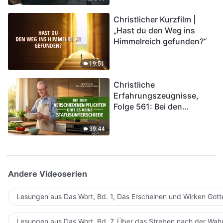
kommen. Wie können wir
Christlicher Kurzfilm |
in das Königreich Gottes
„Hast du den Weg ins
eintreten?
Himmelreich gefunden?“
19:51
Christliche
Erfahrungszeugnisse,
Folge 561: Bei den
verschiedenen Pflichten
gibt es keine
39:44
Statusunterschiede
Andere Videoserien
Lesungen aus Das Wort, Bd. 1, Das Erscheinen und Wirken Gott
Lesungen aus Das Wort, Bd. 7, Über das Streben nach der Wahr