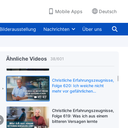
40:19
Mobile Apps
Deutsch
Christliche Erfahrungszeugnisse,
Folge 622: Meine Zeit in der
Bilderausstellung
Nachrichten
Über uns
Gastgeberpflicht
47:53
Christliche Erfahrungszeugnisse,
Folge 621: Die Lehren, die ich
Ähnliche Videos
38
/
601
aus meiner Verhaftung gezogen
habe
48:31
Christliche Erfahrungszeugnisse,
Folge 620: Ich weiche nicht
mehr vor gefährlichen
Umgebungen zurück
45:43
Christliche Erfahrungszeugnisse,
Folge 619: Was ich aus einem
bitteren Versagen lernte
49:18