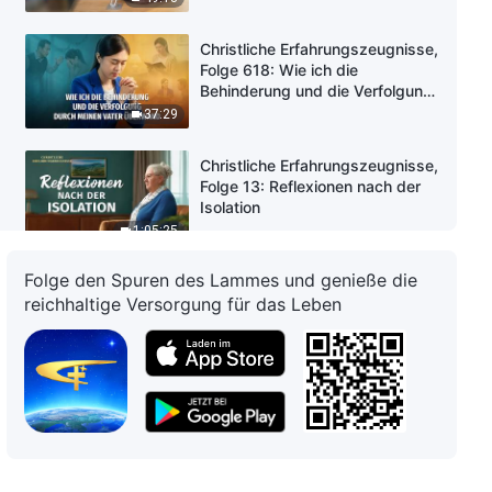
Christliche Erfahrungszeugnisse,
Folge 618: Wie ich die
Behinderung und die Verfolgung
durch meinen Vater überwand
37:29
Christliche Erfahrungszeugnisse,
Folge 13: Reflexionen nach der
Isolation
1:05:25
Folge den Spuren des Lammes und genieße die
Christliche Erfahrungszeugnisse,
reichhaltige Versorgung für das Leben
Folge 617: Was ich aus den
Erfahrungen mit Verfolgung und
Drangsal gewonnen habe
35:39
Christliche Erfahrungszeugnisse,
Folge 616: Abschied von den
bitteren Jahren der Jagd nach
Geld, Ruhm und Gewinn
40:03