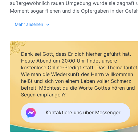
außergewöhnlich rauen Umgebung wurde sie zaghaft u
Moment sogar fliehen und die Opfergaben in der Gefah
die Worte des Allmächtigen Gottes dazu, ihre egoistis
Mehr ansehen
sehen, die Einschränkungen des Todes zu überwinden un
die Interessen des Hauses Gottes zu schützen.
Dank sei Gott, dass Er dich hierher geführt hat.
Heute Abend um 20:00 Uhr findet unsere
kostenlose Online-Predigt statt. Das Thema lautet
Wie man die Wiederkunft des Herrn willkommen
heißt und sich von einem Leben voller Schmerz
befreit. Möchtest du die Worte Gottes hören und
Segen empfangen?
Kontaktiere uns über Messenger