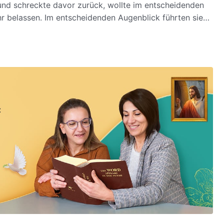
nd schreckte davor zurück, wollte im entscheidenden
r belassen. Im entscheidenden Augenblick führten sie
che und verachtenswerte verderbte Disposition klar zu
d ihre persönlichen Interessen beiseitezustellen, um
: