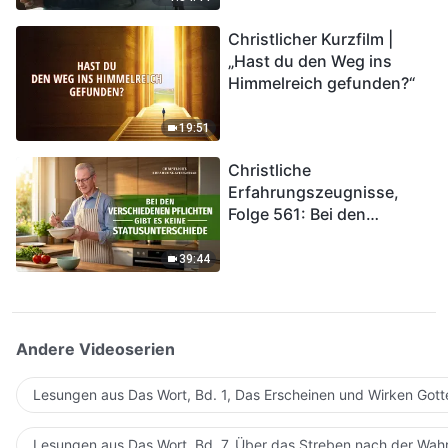
kommen. Wie können wir
Christlicher Kurzfilm |
in das Königreich Gottes
„Hast du den Weg ins
eintreten?
Himmelreich gefunden?“
19:51
Christliche
Erfahrungszeugnisse,
Folge 561: Bei den
verschiedenen Pflichten
gibt es keine
39:44
Statusunterschiede
Andere Videoserien
Lesungen aus Das Wort, Bd. 1, Das Erscheinen und Wirken Gott
Lesungen aus Das Wort, Bd. 7, Über das Streben nach der Wahr