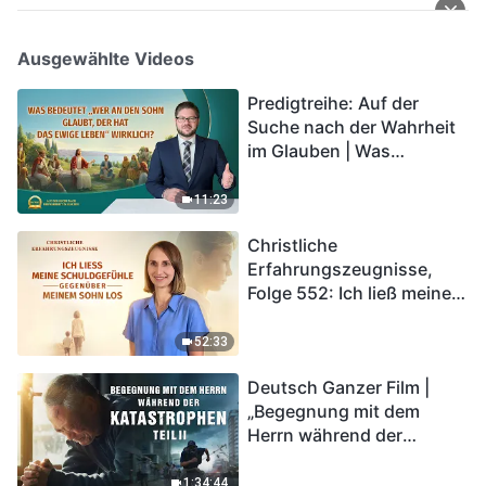
Ausgewählte Videos
Predigtreihe: Auf der
Suche nach der Wahrheit
im Glauben | Was
bedeutet „Wer an den
Sohn glaubt, der hat das
11:23
ewige Leben“ wirklich?
Christliche
Erfahrungszeugnisse,
Folge 552: Ich ließ meine
Schuldgefühle gegenüber
meinem Sohn los
52:33
Deutsch Ganzer Film |
„Begegnung mit dem
Herrn während der
Katastrophen“ (Teil II) | Die
Katastrophen der Endzeit
1:34:44