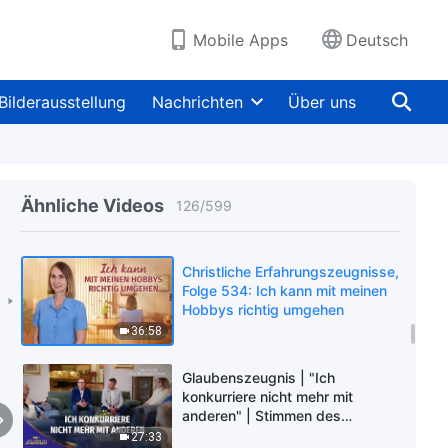
einem glücklichen Leben?
46:20
Mobile Apps
Deutsch
Christliche Erfahrungszeugnisse,
Folge 536: Ist es richtig, zu
entsagen und sich für Gott
Bilderausstellung
Nachrichten
Über uns
aufzuwenden, um Segen zu
56:28
empfangen?
Christliche Erfahrungszeugnisse,
Folge 535: Ich kann mit der Güte
meiner Mutter, mich
Ähnliche Videos
126
/
599
großzuziehen, jetzt richtig
44:39
umgehen
Christliche Erfahrungszeugnisse,
Folge 534: Ich kann mit meinen
Hobbys richtig umgehen
36:58
Glaubenszeugnis | "Ich
konkurriere nicht mehr mit
anderen" | Stimmen des
Lobpreises 2026
27:33