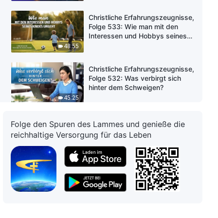
Christliche Erfahrungszeugnisse,
Folge 533: Wie man mit den
Interessen und Hobbys seines
Kindes umgeht
48:55
Christliche Erfahrungszeugnisse,
Folge 532: Was verbirgt sich
hinter dem Schweigen?
45:25
Christliche Erfahrungszeugnisse,
Folge den Spuren des Lammes und genieße die
Folge 529: Warum ich mich der
reichhaltige Versorgung für das Leben
Neuzuweisung meiner Pflicht
nicht unterwerfen konnte
45:42
Christliche Erfahrungszeugnisse,
Folge 530: Keine Sklavin der Ehe
zu sein, ist wahre Freiheit
43:43