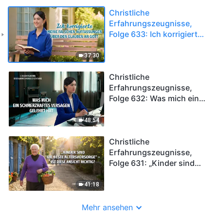
Christliche
Erfahrungszeugnisse,
Folge 633: Ich korrigierte
meine falschen
Auffassungen über den
37:30
Glauben an Gott
Christliche
Erfahrungszeugnisse,
Folge 632: Was mich ein
schmerzhaftes Versagen
gelehrt hat
48:54
Christliche
Erfahrungszeugnisse,
Folge 631: „Kinder sind
die beste Altersvorsorge“
– Ist diese Ansicht richtig?
41:18
Mehr ansehen