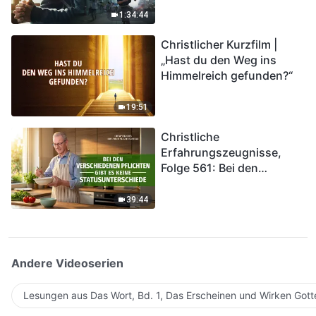
Katastrophen der Endzeit
1:34:44
kommen. Wie können wir
Christlicher Kurzfilm |
in das Königreich Gottes
„Hast du den Weg ins
eintreten?
Himmelreich gefunden?“
19:51
Christliche
Erfahrungszeugnisse,
Folge 561: Bei den
verschiedenen Pflichten
gibt es keine
39:44
Statusunterschiede
Andere Videoserien
Lesungen aus Das Wort, Bd. 1, Das Erscheinen und Wirken Gott