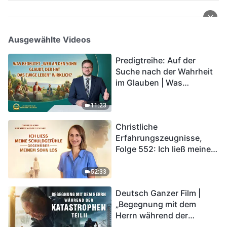
Ausgewählte Videos
Predigtreihe: Auf der
Suche nach der Wahrheit
im Glauben | Was
bedeutet „Wer an den
Sohn glaubt, der hat das
11:23
ewige Leben“ wirklich?
Christliche
Erfahrungszeugnisse,
Folge 552: Ich ließ meine
Schuldgefühle gegenüber
meinem Sohn los
52:33
Deutsch Ganzer Film |
„Begegnung mit dem
Herrn während der
Katastrophen“ (Teil II) | Die