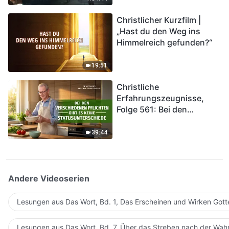
kommen. Wie können wir
Christlicher Kurzfilm |
in das Königreich Gottes
„Hast du den Weg ins
eintreten?
Himmelreich gefunden?“
19:51
Christliche
Erfahrungszeugnisse,
Folge 561: Bei den
verschiedenen Pflichten
gibt es keine
39:44
Statusunterschiede
Andere Videoserien
Lesungen aus Das Wort, Bd. 1, Das Erscheinen und Wirken Gott
Lesungen aus Das Wort, Bd. 7, Über das Streben nach der Wahr