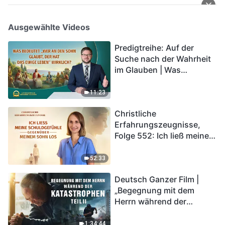
Ausgewählte Videos
Predigtreihe: Auf der
Suche nach der Wahrheit
im Glauben | Was
bedeutet „Wer an den
Sohn glaubt, der hat das
11:23
ewige Leben“ wirklich?
Christliche
Erfahrungszeugnisse,
Folge 552: Ich ließ meine
Schuldgefühle gegenüber
meinem Sohn los
52:33
Deutsch Ganzer Film |
„Begegnung mit dem
Herrn während der
Katastrophen“ (Teil II) | Die
Katastrophen der Endzeit
1:34:44