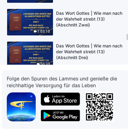
Das Wort Gottes | Wie man nach
der Wahrheit strebt (13)
(Abschnitt Zwei)
1:03:10
Das Wort Gottes | Wie man nach
der Wahrheit strebt (13)
(Abschnitt Drei)
50:23
Folge den Spuren des Lammes und genieße die
Das Wort Gottes | Wie man nach
der Wahrheit strebt (13)
reichhaltige Versorgung für das Leben
(Abschnitt Vier)
52:01
Das Wort Gottes | Wie man nach
der Wahrheit strebt (13)
(Abschnitt Fünf)
59:20