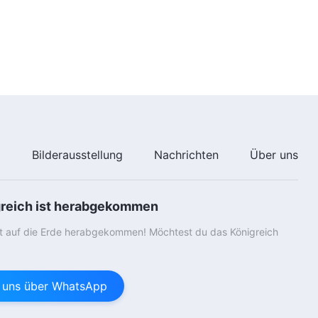
32:17
Das Wort Gottes | Wie man nach
der Wahrheit strebt (16)
(Abschnitt Fünf)
48:27
e
Bilderausstellung
Nachrichten
Über uns
greich ist herabgekommen
st auf die Erde herabgekommen! Möchtest du das Königreich
e uns über WhatsApp