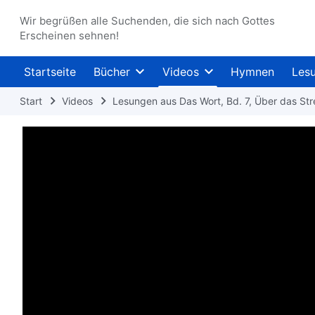
Wir begrüßen alle Suchenden, die sich nach Gottes
Erscheinen sehnen!
Startseite
Bücher
Videos
Hymnen
Les
Start
Videos
Lesungen aus Das Wort, Bd. 7, Über das St