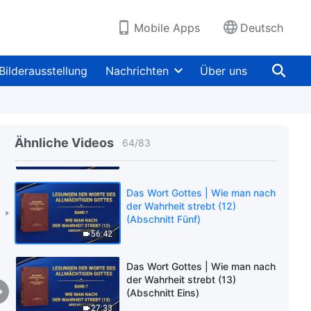
43:22
Mobile Apps
Deutsch
Das Wort Gottes | Wie man nach
der Wahrheit strebt (12)
Bilderausstellung
Nachrichten
Über uns
(Abschnitt Drei)
37:01
Das Wort Gottes | Wie man nach
der Wahrheit strebt (12)
Ähnliche Videos
64
/
83
(Abschnitt Vier)
41:52
Das Wort Gottes | Wie man nach
der Wahrheit strebt (12)
(Abschnitt Fünf)
56:42
Das Wort Gottes | Wie man nach
der Wahrheit strebt (13)
(Abschnitt Eins)
27:33