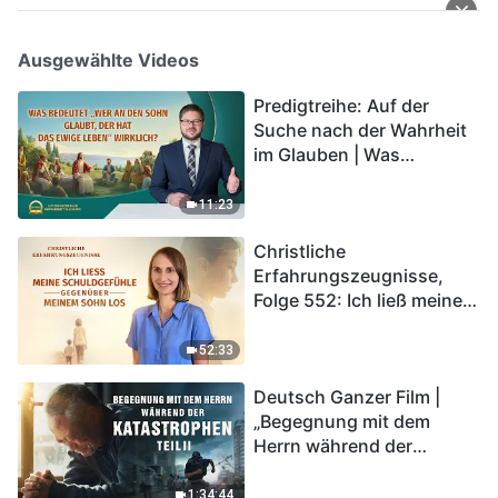
Ausgewählte Videos
Predigtreihe: Auf der
Suche nach der Wahrheit
im Glauben | Was
bedeutet „Wer an den
Sohn glaubt, der hat das
11:23
ewige Leben“ wirklich?
Christliche
Erfahrungszeugnisse,
Folge 552: Ich ließ meine
Schuldgefühle gegenüber
meinem Sohn los
52:33
Deutsch Ganzer Film |
„Begegnung mit dem
Herrn während der
Katastrophen“ (Teil II) | Die
Katastrophen der Endzeit
1:34:44