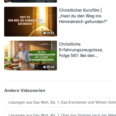
kommen. Wie können wir
Christlicher Kurzfilm |
in das Königreich Gottes
„Hast du den Weg ins
eintreten?
Himmelreich gefunden?“
19:51
Christliche
Erfahrungszeugnisse,
Folge 561: Bei den
verschiedenen Pflichten
gibt es keine
39:44
Statusunterschiede
Andere Videoserien
Lesungen aus Das Wort, Bd. 1, Das Erscheinen und Wirken Gott
Lesungen aus Das Wort, Bd. 7, Über das Streben nach der Wahr