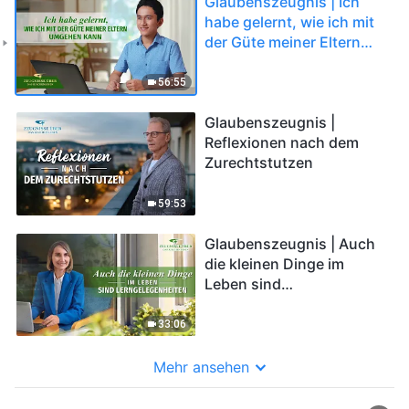
Glaubenszeugnis | Ich
habe gelernt, wie ich mit
der Güte meiner Eltern
umgehen kann
56:55
Glaubenszeugnis |
Reflexionen nach dem
Zurechtstutzen
59:53
Glaubenszeugnis | Auch
die kleinen Dinge im
Leben sind
Lerngelegenheiten
33:06
Mehr ansehen