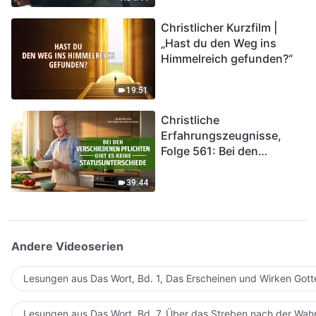
kommen. Wie können wir
Christlicher Kurzfilm |
in das Königreich Gottes
„Hast du den Weg ins
eintreten?
Himmelreich gefunden?“
19:51
Christliche
Erfahrungszeugnisse,
Folge 561: Bei den
verschiedenen Pflichten
gibt es keine
39:44
Statusunterschiede
Andere Videoserien
Lesungen aus Das Wort, Bd. 1, Das Erscheinen und Wirken Gott
Lesungen aus Das Wort, Bd. 7, Über das Streben nach der Wahr