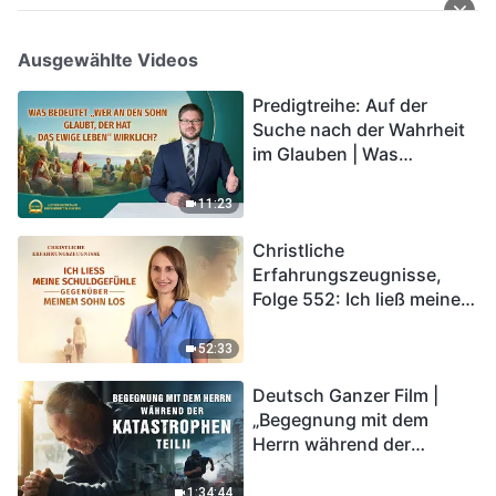
Ausgewählte Videos
Predigtreihe: Auf der
Suche nach der Wahrheit
im Glauben | Was
bedeutet „Wer an den
Sohn glaubt, der hat das
11:23
ewige Leben“ wirklich?
Christliche
Erfahrungszeugnisse,
Folge 552: Ich ließ meine
Schuldgefühle gegenüber
meinem Sohn los
52:33
Deutsch Ganzer Film |
„Begegnung mit dem
Herrn während der
Katastrophen“ (Teil II) | Die
Katastrophen der Endzeit
1:34:44