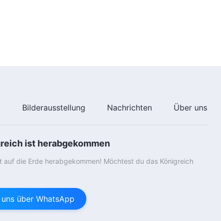
25:37
Das Wort Gottes | Der Erlöser ist
bereits auf einer „weißen Wolke“
wiedergekehrt
24:21
e
Bilderausstellung
Nachrichten
Über uns
greich ist herabgekommen
st auf die Erde herabgekommen! Möchtest du das Königreich
e uns über WhatsApp