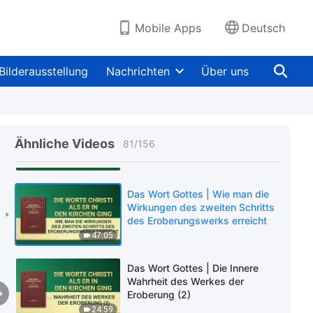
27:37
Mobile Apps
Deutsch
Das Wort Gottes | Praxis (4)
Bilderausstellung
Nachrichten
Über uns
27:30
Das Wort Gottes | Die Innere
Wahrheit des Werkes der
Ähnliche Videos
81
/
156
Eroberung (1)
55:03
Das Wort Gottes | Wie man die
Wirkungen des zweiten Schritts
des Eroberungswerks erreicht
47:05
Das Wort Gottes | Die Innere
Wahrheit des Werkes der
Eroberung (2)
24:59