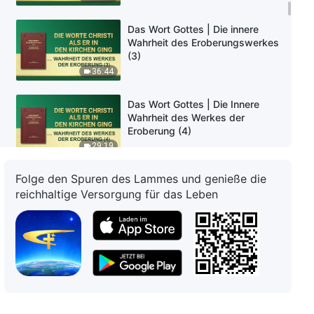
Das Wort Gottes | Die innere
Wahrheit des Eroberungswerkes
(3)
36:44
Das Wort Gottes | Die Innere
Wahrheit des Werkes der
Eroberung (4)
29:19
Folge den Spuren des Lammes und genieße die
Das Wort Gottes | Praxis (6)
reichhaltige Versorgung für das Leben
32:48
Das Wort Gottes | Diene wie die
Israeliten
35:03