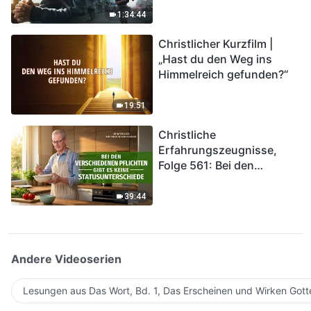
Katastrophen der Endzeit
1:34:44
kommen. Wie können wir
Christlicher Kurzfilm |
in das Königreich Gottes
„Hast du den Weg ins
eintreten?
Himmelreich gefunden?“
19:51
Christliche
Erfahrungszeugnisse,
Folge 561: Bei den
verschiedenen Pflichten
gibt es keine
39:44
Statusunterschiede
Andere Videoserien
Lesungen aus Das Wort, Bd. 1, Das Erscheinen und Wirken Gott