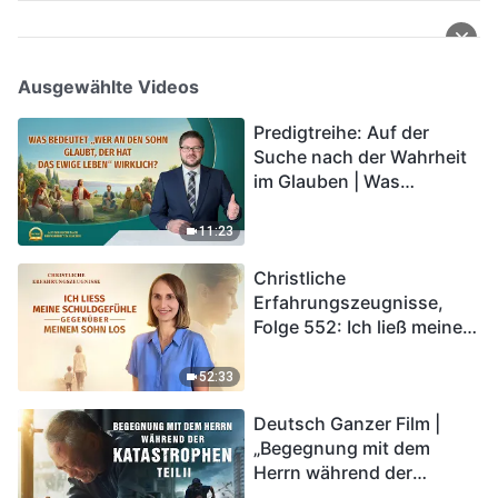
Ausgewählte Videos
Predigtreihe: Auf der
Suche nach der Wahrheit
im Glauben | Was
bedeutet „Wer an den
Sohn glaubt, der hat das
11:23
ewige Leben“ wirklich?
Christliche
Erfahrungszeugnisse,
Folge 552: Ich ließ meine
Schuldgefühle gegenüber
meinem Sohn los
52:33
Deutsch Ganzer Film |
„Begegnung mit dem
Herrn während der
Katastrophen“ (Teil II) | Die