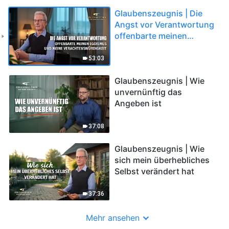
Glaubenszeugnis | Die
Angst vor Verantwortung
offenbarte meinen
Egoismus und meine
Verachtenswürdigkeit
53:03
Glaubenszeugnis | Wie
unvernünftig das
Angeben ist
37:08
Glaubenszeugnis | Wie
sich mein überhebliches
Selbst verändert hat
37:36
Mehr ansehen