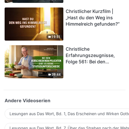
kommen. Wie können wir
Christlicher Kurzfilm |
in das Königreich Gottes
„Hast du den Weg ins
eintreten?
Himmelreich gefunden?“
19:51
Christliche
Erfahrungszeugnisse,
Folge 561: Bei den
verschiedenen Pflichten
gibt es keine
39:44
Statusunterschiede
Andere Videoserien
Lesungen aus Das Wort, Bd. 1, Das Erscheinen und Wirken Gott
Lesungen aus Das Wort, Bd. 7, Über das Streben nach der Wahr