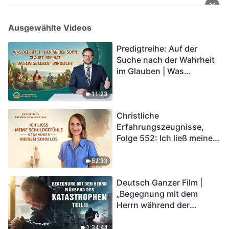
Ausgewählte Videos
Predigtreihe: Auf der
Suche nach der Wahrheit
im Glauben | Was
bedeutet „Wer an den
Sohn glaubt, der hat das
11:23
ewige Leben“ wirklich?
Christliche
Erfahrungszeugnisse,
Folge 552: Ich ließ meine
Schuldgefühle gegenüber
meinem Sohn los
52:33
Deutsch Ganzer Film |
„Begegnung mit dem
Herrn während der
Katastrophen“ (Teil II) | Die
Katastrophen der Endzeit
1:34:44