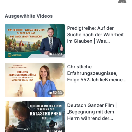
Ausgewählte Videos
Predigtreihe: Auf der
Suche nach der Wahrheit
im Glauben | Was
bedeutet „Wer an den
Sohn glaubt, der hat das
11:23
ewige Leben“ wirklich?
Christliche
Erfahrungszeugnisse,
Folge 552: Ich ließ meine
Schuldgefühle gegenüber
meinem Sohn los
52:33
Deutsch Ganzer Film |
„Begegnung mit dem
Herrn während der
Katastrophen“ (Teil II) | Die
Katastrophen der Endzeit
1:34:44