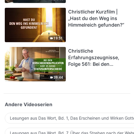
kommen. Wie können wir
Christlicher Kurzfilm |
in das Königreich Gottes
„Hast du den Weg ins
eintreten?
Himmelreich gefunden?“
19:51
Christliche
Erfahrungszeugnisse,
Folge 561: Bei den
verschiedenen Pflichten
gibt es keine
39:44
Statusunterschiede
Andere Videoserien
Lesungen aus Das Wort, Bd. 1, Das Erscheinen und Wirken Gott
Lesungen aus Das Wort, Bd. 7, Über das Streben nach der Wahr