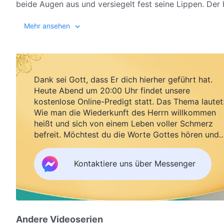
beide Augen aus und versiegelt fest seine Lippen. Der
gewütet, bis zum heutigen Tag, an dem er noch immer s
– Das Wo
Mehr ansehen
uneinnehmbarer Dämonenpalast. Währenddessen starrt
Sie fürchten zutiefst, dass Gott sie überrumpeln wird, 
und der Glückseligkeit zurücklässt. Wie könnten die M
gesehen haben? Haben sie jemals die Liebenswürdigkei
Anerkennung haben sie für die Angelegenheiten der me
Dank sei Gott, dass Er dich hierher geführt hat.
Heute Abend um 20:00 Uhr findet unsere
Gottes verstehen? Es ist somit nicht verwunderlich,
kostenlose Online-Predigt statt. Das Thema lautet
bleibt: Wie könnte in einer dunklen Gesellschaft wie 
Wie man die Wiederkunft des Herrn willkommen
sind, der König der Teufel, der Menschen ohne mit der
heißt und sich von einem Leben voller Schmerz
tolerieren, der lieblich, liebenswürdig und auch heilig 
befreit. Möchtest du die Worte Gottes hören und
zukommen lassen? Diese Lakaien! Sie vergelten Lieben
Segen empfangen?
sie misshandeln Gott, sie sind hochgradige Barbaren, s
Kontaktiere uns über Messenger
plündern und brandschatzen, sie haben jegliches Gewis
und sie verführen die Unschuldigen zur Bewusstlosigkei
widersetzen sich Gott! Ihre Einmischung hat alles unt
Chaos versetzt! Religionsfreiheit? Die legitimen Rechte
Sünde zu vertuschen! Wer hat das Werk Gottes bereitwi
Andere Videoserien