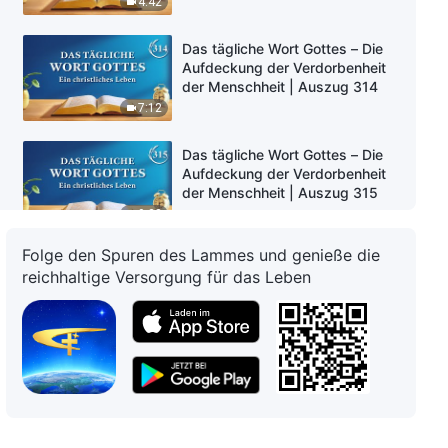
4:42
Das tägliche Wort Gottes – Die
Aufdeckung der Verdorbenheit
der Menschheit | Auszug 314
7:12
Das tägliche Wort Gottes – Die
Aufdeckung der Verdorbenheit
der Menschheit | Auszug 315
9:22
Folge den Spuren des Lammes und genieße die
Das tägliche Wort Gottes – Die
reichhaltige Versorgung für das Leben
Aufdeckung der Verdorbenheit
der Menschheit | Auszug 316
11:51
Das tägliche Wort Gottes – Die
Aufdeckung der Verdorbenheit
der Menschheit | Auszug 317
9:46