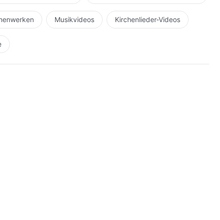
h, der in Schmerz und Leid lebt? Um euretwillen hat
r euch Seinen geliebten Sohn geschenkt, Sein Fleisch
hnenwerken
Musikvideos
Kirchenlieder-Videos
gen aller lehnt ihr die Ankunft Gottes ab und
ssenlos? Seid ihr dazu bereit, die Ungerechtigkeiten in
e
en? Warum stopft ihr euch mit dem „Mist“ des Königs der
 Feindschaft zu füllen?