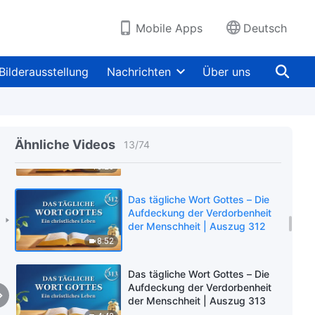
der Menschheit | Auszug 309
4:29
Mobile Apps
Deutsch
Das tägliche Wort Gottes – Die
Aufdeckung der Verdorbenheit
Bilderausstellung
Nachrichten
Über uns
der Menschheit | Auszug 310
13:22
Das tägliche Wort Gottes – Die
Aufdeckung der Verdorbenheit
Ähnliche Videos
13
/
74
der Menschheit | Auszug 311
13:20
Das tägliche Wort Gottes – Die
Aufdeckung der Verdorbenheit
der Menschheit | Auszug 312
8:52
Das tägliche Wort Gottes – Die
Aufdeckung der Verdorbenheit
der Menschheit | Auszug 313