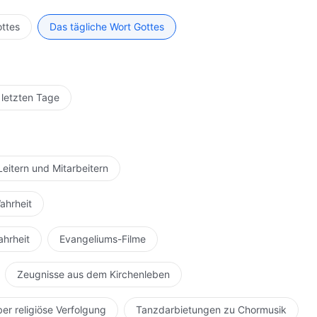
tion, von Eltern zu Kindern, hat der versklavte
nte das keine Wut auslösen? Tausende von Jahren an
ottes
Das tägliche Wort Gottes
ndhaftigkeit sind auf dem Herzen eingraviert – wie
Seinen Feind vollkommen aus, erlaube ihm nicht länger
so viel Ärger macht, wie es ihm passt! Jetzt ist die Zeit:
lt, er hat all seine Anstrengungen eingebracht und
 letzten Tage
cht dieses Dämons wegzureißen und den Menschen, die
ragen haben, zu erlauben, sich aus ihrem Schmerz zu
ukehren. Warum ein solch undurchdringliches Hindernis
icks anwenden, um Gottes Volk zu betrügen? Wo ist die
Leitern und Mitarbeitern
teressen? Wo ist die Gerechtigkeit? Wo ist der Trost?
 Gebrauch machen, um Gottes Volk hereinzulegen?
ahrheit
 zu unterdrücken? Warum Gott nicht erlauben, frei
t jagen, bis Er keinen Ort mehr hat, wo Er Sein Haupt
ahrheit
Evangeliums-Filme
? Wo ist das Willkommen unter den Menschen? Warum
n? Warum Gott immer und immer wieder ausrufen lassen?
Zeugnisse aus dem Kirchenleben
ohn zu sorgen? Warum erlauben in dieser dunklen
frei in der Welt, die Er geschaffen hat, zu kommen und
ber religiöse Verfolgung
Tanzdarbietungen zu Chormusik