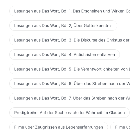
gegeben oder Blut vergossen? Von Generation zu Genera
Mensch Gott ohne viel Federlesen versklavt – wie kön
Lesungen aus Das Wort, Bd. 1, Das Erscheinen und Wirken G
Hass sind im Herzen konzentriert, Jahrtausende von Sü
könnte das keinen Hass erwecken? Räche Gott, lösche 
Lesungen aus Das Wort, Bd. 2, Über Gotteskenntnis
um sich zu greifen, und lass es nicht länger zu, dass er 
Seit langem hat der Mensch seine ganze Kraft gesamme
Lesungen aus Das Wort, Bd. 3, Die Diskurse des Christus der
dafür jeden Preis bezahlt, um das abscheuliche Gesi
geblendet wurden und jede Art von Leid und Elend ert
Lesungen aus Das Wort, Bd. 4, Antichristen entlarven
erheben und diesem bösen alten Teufel den Rücken zuz
für das Werk Gottes aufbauen? Warum verschiedene Tr
Lesungen aus Das Wort, Bd. 5, Die Verantwortlichkeiten von 
wahre Freiheit und wo sind die legitimen Rechte und In
Wo ist die Wärme? Warum von betrügerischen Intrigen
Lesungen aus Das Wort, Bd. 6, Über das Streben nach der W
Warum von Gewalt Gebrauch machen, um Gottes Kommen
auf der Erde umherzuwandern, die Er schuf? Warum Got
Lesungen aus Das Wort, Bd. 7, Über das Streben nach der W
hinlegen kann? Wo ist die Wärme unter den Menschen
solch eine verzweifelte Sehnsucht in Gott hervorrufe
Predigtreihe: Auf der Suche nach der Wahrheit im Glauben
Warum Gott dazu zwingen, Sich um Seinen geliebten S
Gesellschaft ihre jämmerlichen Wachhunde Gott nicht, 
Filme über Zeugnissen aus Lebenserfahrungen
Filme ü