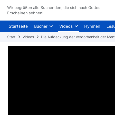
Wir begrüßen alle Suchenden, die sich nach Gottes
Erscheinen sehnen!
Startseite
Bücher
Videos
Hymnen
Les
Start
Videos
Die Aufdeckung der Verdorbenheit der Men