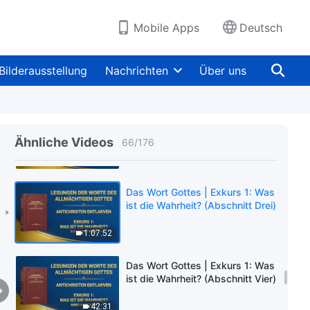
oder Gott (Teil 3) (Abschnitt
57:45
Fünf)
Mobile Apps
Deutsch
Das Wort Gottes | Exkurs 1: Was
ist die Wahrheit? (Abschnitt
Bilderausstellung
Nachrichten
Über uns
Eins)
1:15:29
Das Wort Gottes | Exkurs 1: Was
ist die Wahrheit? (Abschnitt
Ähnliche Videos
66
/
176
Zwei)
1:07:20
Das Wort Gottes | Exkurs 1: Was
ist die Wahrheit? (Abschnitt Drei)
1:07:52
Das Wort Gottes | Exkurs 1: Was
ist die Wahrheit? (Abschnitt Vier)
42:31