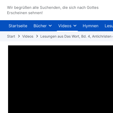
Wir begrüßen alle Suchenden, die sich nach Gottes
Erscheinen sehnen!
Startseite
Bücher
Videos
Hymnen
Les
Start
Videos
Lesungen aus Das Wort, Bd. 4, Antichristen 