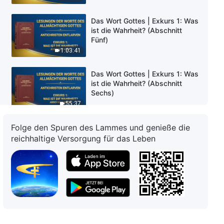
Das Wort Gottes | Exkurs 1: Was
ist die Wahrheit? (Abschnitt
Fünf)
1:03:41
Das Wort Gottes | Exkurs 1: Was
ist die Wahrheit? (Abschnitt
Sechs)
55:37
Folge den Spuren des Lammes und genieße die
Das Wort Gottes | Punkt 9. Sie
führen ihre Pflicht nur deshalb
reichhaltige Versorgung für das Leben
aus, um sich hervorzuheben und
ihre eigenen Interessen und
1:01:59
Ambitionen zufriedenzustellen;
nie berücksichtigen sie die
Das Wort Gottes | Punkt 9. Sie
Interessen von Gottes Haus, sie
führen ihre Pflicht nur deshalb
verraten diese Interessen sogar
aus, um sich hervorzuheben und
und tauschen sie gegen
ihre eigenen Interessen und
1:06:10
persönlichen Ruhm ein (Teil 1)
Ambitionen zufriedenzustellen;
(Abschnitt Eins)