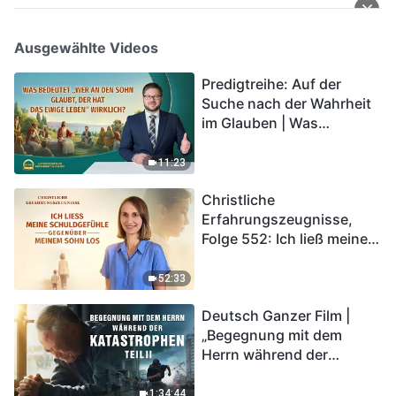
Ausgewählte Videos
Predigtreihe: Auf der
Suche nach der Wahrheit
im Glauben | Was
bedeutet „Wer an den
Sohn glaubt, der hat das
11:23
ewige Leben“ wirklich?
Christliche
Erfahrungszeugnisse,
Folge 552: Ich ließ meine
Schuldgefühle gegenüber
meinem Sohn los
52:33
Deutsch Ganzer Film |
„Begegnung mit dem
Herrn während der
Katastrophen“ (Teil II) | Die
Katastrophen der Endzeit
1:34:44