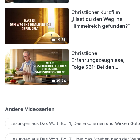
kommen. Wie können wir
Christlicher Kurzfilm |
in das Königreich Gottes
„Hast du den Weg ins
eintreten?
Himmelreich gefunden?“
19:51
Christliche
Erfahrungszeugnisse,
Folge 561: Bei den
verschiedenen Pflichten
gibt es keine
39:44
Statusunterschiede
Andere Videoserien
Lesungen aus Das Wort, Bd. 1, Das Erscheinen und Wirken Gott
Lesungen aus Das Wort, Bd. 7, Über das Streben nach der Wahr