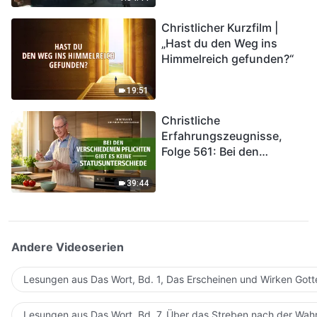
kommen. Wie können wir
Christlicher Kurzfilm |
in das Königreich Gottes
„Hast du den Weg ins
eintreten?
Himmelreich gefunden?“
19:51
Christliche
Erfahrungszeugnisse,
Folge 561: Bei den
verschiedenen Pflichten
gibt es keine
39:44
Statusunterschiede
Andere Videoserien
Lesungen aus Das Wort, Bd. 1, Das Erscheinen und Wirken Gott
Lesungen aus Das Wort, Bd. 7, Über das Streben nach der Wahr