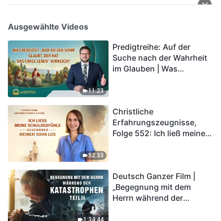
Ausgewählte Videos
Predigtreihe: Auf der
Suche nach der Wahrheit
im Glauben | Was
bedeutet „Wer an den
Sohn glaubt, der hat das
11:23
ewige Leben“ wirklich?
Christliche
Erfahrungszeugnisse,
Folge 552: Ich ließ meine
Schuldgefühle gegenüber
meinem Sohn los
52:33
Deutsch Ganzer Film |
„Begegnung mit dem
Herrn während der
Katastrophen“ (Teil II) | Die
Katastrophen der Endzeit
1:34:44