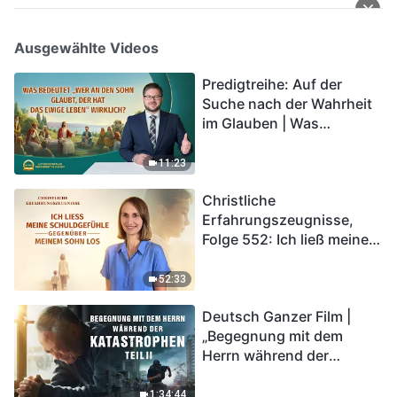
Ausgewählte Videos
Predigtreihe: Auf der
Suche nach der Wahrheit
im Glauben | Was
bedeutet „Wer an den
Sohn glaubt, der hat das
11:23
ewige Leben“ wirklich?
Christliche
Erfahrungszeugnisse,
Folge 552: Ich ließ meine
Schuldgefühle gegenüber
meinem Sohn los
52:33
Deutsch Ganzer Film |
„Begegnung mit dem
Herrn während der
Katastrophen“ (Teil II) | Die
Katastrophen der Endzeit
1:34:44