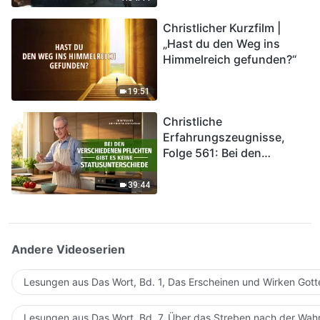
kommen. Wie können wir
Christlicher Kurzfilm |
in das Königreich Gottes
„Hast du den Weg ins
eintreten?
Himmelreich gefunden?“
19:51
Christliche
Erfahrungszeugnisse,
Folge 561: Bei den
verschiedenen Pflichten
gibt es keine
39:44
Statusunterschiede
Andere Videoserien
Lesungen aus Das Wort, Bd. 1, Das Erscheinen und Wirken Gott
Lesungen aus Das Wort, Bd. 7, Über das Streben nach der Wahr