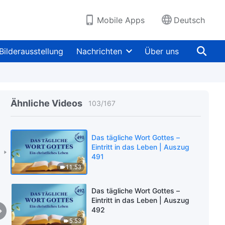
6:35
Mobile Apps
Deutsch
Das tägliche Wort Gottes –
Eintritt in das Leben | Auszug
489
Bilderausstellung
Nachrichten
Über uns
9:04
Das tägliche Wort Gottes –
Eintritt in das Leben | Auszug
Ähnliche Videos
103
/
167
490
10:08
Das tägliche Wort Gottes –
Eintritt in das Leben | Auszug
491
11:53
Das tägliche Wort Gottes –
Eintritt in das Leben | Auszug
492
5:53