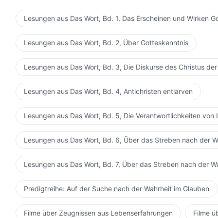
spricht zwar nicht durch Donner oder ruft Wind und Re
was können sie dagegen tun? Das alles hat sich jedoc
von Gott im Himmel und Er ist wahrlich der Gott, der 
fleischgewordene Gott. Er will dies tun, also kann es 
Lesungen aus Das Wort, Bd. 1, Das Erscheinen und Wirken G
einen verherrlichen, den sie verstehen können und der
ein, was der fleischgewordene Gott tut, ist das somit 
während sie den einen, den sie nicht akzeptieren und de
Ihm unterwerfen sollten? Obwohl Er sowohl praktisch al
Lesungen aus Das Wort, Bd. 2, Über Gotteskenntnis
erachten. All dies rührt von der Aufsässigkeit der Men
Gott. Auf Seinen eigenen Ideen beruhend tut Er, was i
Menschheit gegen Gott.
übergeben; was auch immer Er tut, du musst dich unte
Lesungen aus Das Wort, Bd. 3, Die Diskurse des Christus der
normal ist, hat Er das alles bewusst veranlasst, wie a
Augen ansehen? Er will normal sein, also ist Er normal. E
Lesungen aus Das Wort, Bd. 4, Antichristen entlarven
Menschlichkeit. Er will in Göttlichkeit leben, also lebt
auch immer sie wollen, doch Gott wird immer Gott se
Lesungen aus Das Wort, Bd. 5, Die Verantwortlichkeiten von 
Wesen kann man nicht wegen irgendeines nebensächlic
Kleinigkeit aus der „Person“ Gottes hinausgestoßen w
Lesungen aus Das Wort, Bd. 6, Über das Streben nach der W
Gott hat die Würde von Gott; diese beeinträchtigen ei
Freiheit geben? Können sie es nicht hinnehmen, dass Got
Lesungen aus Das Wort, Bd. 7, Über das Streben nach der W
Jeder sollte dem anderen gegenüber tolerant sein; wär
Entfremdung? Wenn man so eine Kleinigkeit nicht toler
Predigtreihe: Auf der Suche nach der Wahrheit im Glauben
großmütige Person oder ein wahrer Mensch zu sein? Es 
verursacht, sondern es ist die Menschheit, die Gott Sc
Filme über Zeugnissen aus Lebenserfahrungen
Filme ü