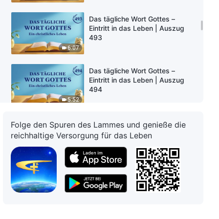
Das tägliche Wort Gottes –
Eintritt in das Leben | Auszug
493
6:07
Das tägliche Wort Gottes –
Eintritt in das Leben | Auszug
494
5:52
Das tägliche Wort Gottes –
Folge den Spuren des Lammes und genieße die
Eintritt in das Leben | Auszug
reichhaltige Versorgung für das Leben
495
11:21
Das tägliche Wort Gottes –
Eintritt in das Leben | Auszug
496
11:20