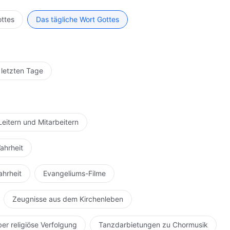
gen herbei, doch Er ist wahrlich die
Menschwerdung
h nicht Gott im Himmel ausgedacht, sondern der
unter Menschen lebt. Die Menschen dürfen nicht den
kein Mensch ändern. Gott im Himmel greift nicht in das
ottes
Das tägliche Wort Gottes
 ihren eigenen Auffassungen von Gott entspricht,
nicht erst recht ein Grund, weshalb sich die Menschen
n sie sich absolut nicht vorstellen können, als gering
s auch normal ist, ist Er gänzlich der fleischgewordene
schen; dies alles ist die Ursache des Widerstandes der
mmer Er will. Gott im Himmel hat Ihm alle Aufgaben
rwerfen. Obgleich Er Menschlichkeit aufweist und sehr
 letzten Tage
lso können die Menschen Ihn mit großen missbilligenden
r will in Menschlichkeit leben, also lebt Er in
 Er in Göttlichkeit. Die Menschen können es sehen, wie
in, und die Menschen werden immer Menschen sein. Sein
Leitern und Mitarbeitern
hen Details leugnen, noch kann Er wegen einer
erden. Menschen haben die Freiheit von Menschen, und
ahrheit
nander nicht. Können die Menschen Gott nicht ein wenig
t ein wenig lockerer ist? Sei mit Gott nicht so streng!
ahrheit
Evangeliums-Filme
e dann nicht alles geregelt? Gäbe es dann noch jegliche
ieren kann, wie können sie überhaupt daran denken, eine
Zeugnisse aus dem Kirchenleben
ist nicht Gott, der der Menschheit Schwierigkeiten
hwierigkeiten verursacht. Immer handhaben sie die
ber religiöse Verfolgung
Tanzdarbietungen zu Chormusik