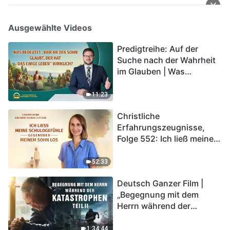
Ausgewählte Videos
Predigtreihe: Auf der
Suche nach der Wahrheit
im Glauben | Was
bedeutet „Wer an den
Sohn glaubt, der hat das
11:23
ewige Leben“ wirklich?
Christliche
Erfahrungszeugnisse,
Folge 552: Ich ließ meine
Schuldgefühle gegenüber
meinem Sohn los
52:33
Deutsch Ganzer Film |
„Begegnung mit dem
Herrn während der
Katastrophen“ (Teil II) | Die
Katastrophen der Endzeit
1:34:44