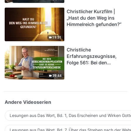
kommen. Wie können wir
Christlicher Kurzfilm |
in das Königreich Gottes
„Hast du den Weg ins
eintreten?
Himmelreich gefunden?“
19:51
Christliche
Erfahrungszeugnisse,
Folge 561: Bei den
verschiedenen Pflichten
gibt es keine
39:44
Statusunterschiede
Andere Videoserien
Lesungen aus Das Wort, Bd. 1, Das Erscheinen und Wirken Gott
Lesungen aus Das Wort, Bd. 7, Über das Streben nach der Wahr