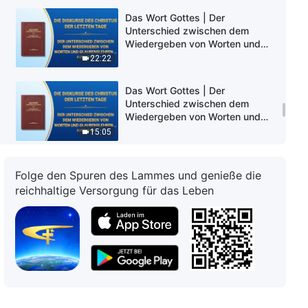
Das Wort Gottes | Der
Unterschied zwischen dem
Wiedergeben von Worten und
Glaubenslehren und der
22:22
Wahrheitsrealität (Auszug 67)
Das Wort Gottes | Der
Unterschied zwischen dem
Wiedergeben von Worten und
Glaubenslehren und der
15:05
Wahrheitsrealität (Auszug 68)
Das Wort Gottes | Der
Folge den Spuren des Lammes und genieße die
Unterschied zwischen dem
reichhaltige Versorgung für das Leben
Wiedergeben von Worten und
Glaubenslehren und der
23:24
Wahrheitsrealität (Auszug 69)
Das Wort Gottes | Worte über
den Dienst an Gott (Auszug 70)
8:27