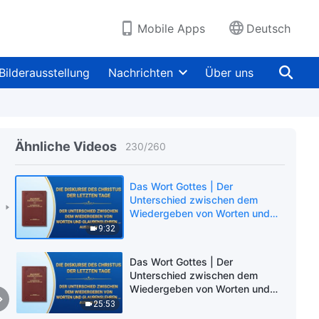
Läuterung erfahren sollte
16:47
(Auszug 62)
Mobile Apps
Deutsch
Das Wort Gottes | Worte
darüber, wie man Misserfolge,
Straucheln, Prüfungen und
Bilderausstellung
Nachrichten
Über uns
Läuterung erfahren sollte
31:11
(Auszug 63)
Das Wort Gottes | Der
Unterschied zwischen dem
Wiedergeben von Worten und
Ähnliche Videos
230
/
260
Glaubenslehren und der
13:40
Wahrheitsrealität (Auszug 64)
Das Wort Gottes | Der
Unterschied zwischen dem
Wiedergeben von Worten und
Glaubenslehren und der
9:32
Wahrheitsrealität (Auszug 65)
Das Wort Gottes | Der
Unterschied zwischen dem
Wiedergeben von Worten und
Glaubenslehren und der
25:53
Wahrheitsrealität (Auszug 66)