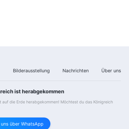
Das Wort Gottes | Worte zu
anderen Themen (Auszug 84)
20:14
Das Wort Gottes | Worte zu
anderen Themen (Auszug 85)
15:18
e
Bilderausstellung
Nachrichten
Über uns
greich ist herabgekommen
st auf die Erde herabgekommen! Möchtest du das Königreich
e uns über WhatsApp