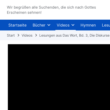
Wir begrüßen alle Suchenden, die sich nach Gottes
Erscheinen sehnen!
Startseite
Bücher
Videos
Hymnen
Les
Start
Videos
Lesungen aus Das Wort, Bd. 3, Die Diskurse