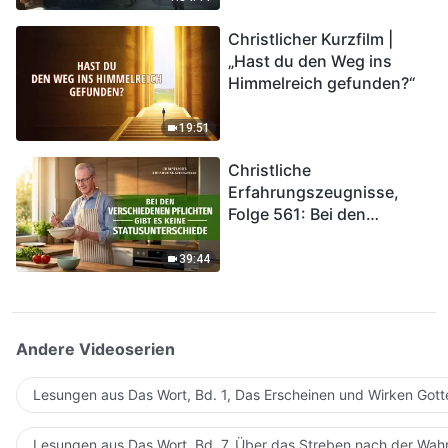
kommen. Wie können wir
Christlicher Kurzfilm |
in das Königreich Gottes
„Hast du den Weg ins
eintreten?
Himmelreich gefunden?“
19:51
Christliche
Erfahrungszeugnisse,
Folge 561: Bei den
verschiedenen Pflichten
gibt es keine
39:44
Statusunterschiede
Andere Videoserien
Lesungen aus Das Wort, Bd. 1, Das Erscheinen und Wirken Gott
Lesungen aus Das Wort, Bd. 7, Über das Streben nach der Wahr