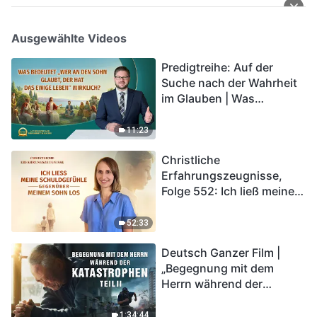
Ausgewählte Videos
Predigtreihe: Auf der
Suche nach der Wahrheit
im Glauben | Was
bedeutet „Wer an den
Sohn glaubt, der hat das
11:23
ewige Leben“ wirklich?
Christliche
Erfahrungszeugnisse,
Folge 552: Ich ließ meine
Schuldgefühle gegenüber
meinem Sohn los
52:33
Deutsch Ganzer Film |
„Begegnung mit dem
Herrn während der
Katastrophen“ (Teil II) | Die
Katastrophen der Endzeit
1:34:44