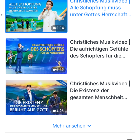
Christliches Musikvideo |
Alle Schöpfung muss
unter Gottes Herrschaft
kommen
3:34
Christliches Musikvideo |
Die aufrichtigen Gefühle
des Schöpfers für die
Menschheit
6:29
Christliches Musikvideo |
Die Existenz der
gesamten Menschheit
beruht auf Gott
4:26
Mehr ansehen