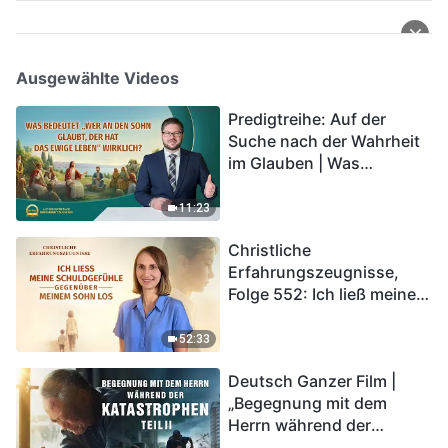
Ausgewählte Videos
Predigtreihe: Auf der
Suche nach der Wahrheit
im Glauben | Was
bedeutet „Wer an den
Sohn glaubt, der hat das
11:23
ewige Leben“ wirklich?
Christliche
Erfahrungszeugnisse,
Folge 552: Ich ließ meine
Schuldgefühle gegenüber
meinem Sohn los
52:33
Deutsch Ganzer Film |
„Begegnung mit dem
Herrn während der
Katastrophen“ (Teil II) | Die