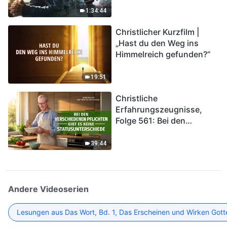
Katastrophen der Endzeit
1:34:44
kommen. Wie können wir
Christlicher Kurzfilm |
in das Königreich Gottes
„Hast du den Weg ins
eintreten?
Himmelreich gefunden?“
19:51
Christliche
Erfahrungszeugnisse,
Folge 561: Bei den
verschiedenen Pflichten
gibt es keine
39:44
Statusunterschiede
Andere Videoserien
Lesungen aus Das Wort, Bd. 1, Das Erscheinen und Wirken Gott