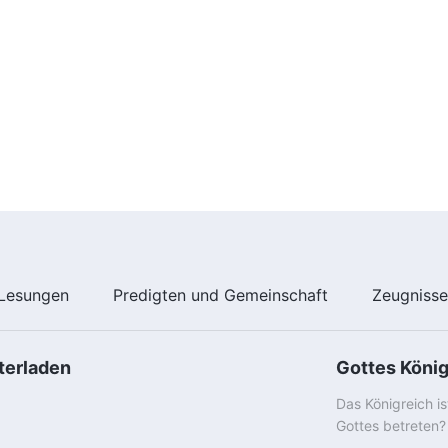
Lesungen
Predigten und Gemeinschaft
Zeugniss
terladen
Gottes Köni
Das Königreich i
Gottes betreten?