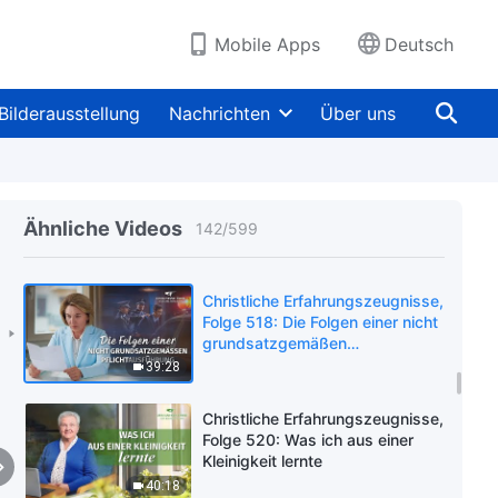
44:52
Mobile Apps
Deutsch
Christliche Erfahrungszeugnisse,
Folge 516: Als meine Hoffnung
zerplatzte, dass mein Sohn im
Bilderausstellung
Nachrichten
Über uns
Alter für mich sorgen würde
45:55
Christliche Erfahrungszeugnisse,
Folge 521: Die aufopferungsvolle
Liebe der Eltern: Wie geht man
Ähnliche Videos
142
/
599
damit um?
45:45
Christliche Erfahrungszeugnisse,
Folge 518: Die Folgen einer nicht
grundsatzgemäßen
Pflichtausführung
39:28
Christliche Erfahrungszeugnisse,
Folge 520: Was ich aus einer
Kleinigkeit lernte
40:18