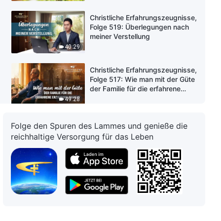
Christliche Erfahrungszeugnisse,
Folge 519: Überlegungen nach
meiner Verstellung
40:29
Christliche Erfahrungszeugnisse,
Folge 517: Wie man mit der Güte
der Familie für die erfahrene
Erziehung umgeht
49:28
Christliche Erfahrungszeugnisse,
Folge den Spuren des Lammes und genieße die
Folge 515: Wie ich meine
reichhaltige Versorgung für das Leben
Minderwertigkeitsgefühle
erkannte
42:14
Christliche Erfahrungszeugnisse,
Folge 512: Meine Pflicht zu tun,
ist eine Verantwortung, der ich
mich nicht entziehen kann
49:38