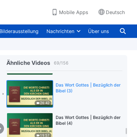
36:34
Mobile Apps
Deutsch
Das Wort Gottes | Die Vision von
Gottes Werk (3) (Teil Zwei)
Bilderausstellung
Nachrichten
Über uns
51:30
Das Wort Gottes | Bezüglich der
Bibel (1)
Ähnliche Videos
69
/
156
39:28
Das Wort Gottes | Bezüglich der
Bibel (3)
26:42
Das Wort Gottes | Bezüglich der
Bibel (4)
19:57