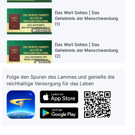
Das Wort Gottes | Das
Geheimnis der Menschwerdung
(1)
1:03:19
Das Wort Gottes | Das
Geheimnis der Menschwerdung
(2)
25:21
Folge den Spuren des Lammes und genieße die
Das Wort Gottes | Das
Geheimnis der Menschwerdung
reichhaltige Versorgung für das Leben
(3)
33:43
Das Wort Gottes | Das
Geheimnis der Menschwerdung
(4) (Teil Eins)
39:13