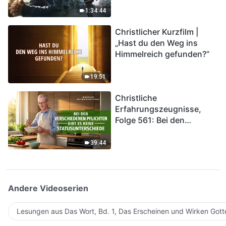
Katastrophen der Endzeit
1:34:44
kommen. Wie können wir
Christlicher Kurzfilm |
in das Königreich Gottes
„Hast du den Weg ins
eintreten?
Himmelreich gefunden?“
19:51
Christliche
Erfahrungszeugnisse,
Folge 561: Bei den
verschiedenen Pflichten
gibt es keine
39:44
Statusunterschiede
Andere Videoserien
Lesungen aus Das Wort, Bd. 1, Das Erscheinen und Wirken Gott