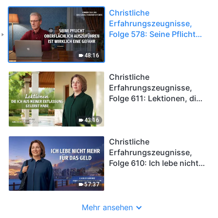
Christliche
Erfahrungszeugnisse,
Folge 578: Seine Pflicht
oberflächlich
auszuführen ist wirklich
48:16
eine Gefahr
Christliche
Erfahrungszeugnisse,
Folge 611: Lektionen, die
ich aus meiner
Entlassung gelernt habe
43:16
Christliche
Erfahrungszeugnisse,
Folge 610: Ich lebe nicht
mehr für das Geld
57:37
Mehr ansehen