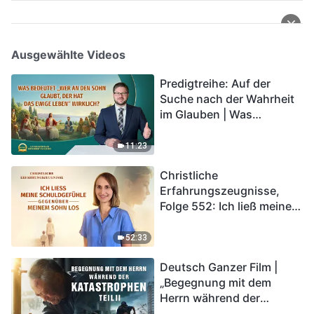
Ausgewählte Videos
Predigtreihe: Auf der
Suche nach der Wahrheit
im Glauben | Was
bedeutet „Wer an den
Sohn glaubt, der hat das
11:23
ewige Leben“ wirklich?
Christliche
Erfahrungszeugnisse,
Folge 552: Ich ließ meine
Schuldgefühle gegenüber
meinem Sohn los
52:33
Deutsch Ganzer Film |
„Begegnung mit dem
Herrn während der
Katastrophen“ (Teil II) | Die