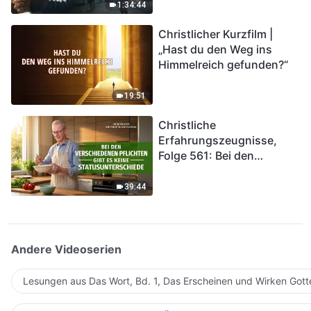
Katastrophen der Endzeit
1:34:44
kommen. Wie können wir
Christlicher Kurzfilm |
in das Königreich Gottes
„Hast du den Weg ins
eintreten?
Himmelreich gefunden?“
19:51
Christliche
Erfahrungszeugnisse,
Folge 561: Bei den
verschiedenen Pflichten
gibt es keine
39:44
Statusunterschiede
Andere Videoserien
Lesungen aus Das Wort, Bd. 1, Das Erscheinen und Wirken Gott