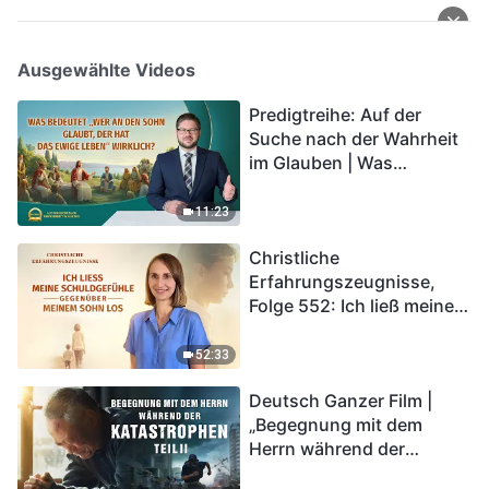
Ausgewählte Videos
Predigtreihe: Auf der
Suche nach der Wahrheit
im Glauben | Was
bedeutet „Wer an den
Sohn glaubt, der hat das
11:23
ewige Leben“ wirklich?
Christliche
Erfahrungszeugnisse,
Folge 552: Ich ließ meine
Schuldgefühle gegenüber
meinem Sohn los
52:33
Deutsch Ganzer Film |
„Begegnung mit dem
Herrn während der
Katastrophen“ (Teil II) | Die