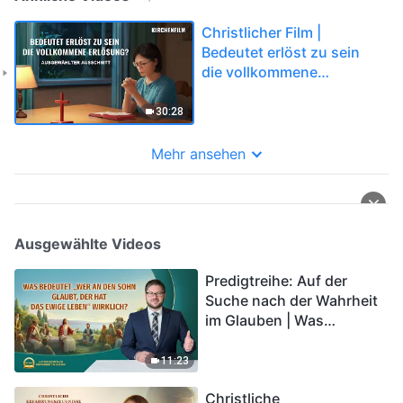
Christlicher Film |
Bedeutet erlöst zu sein
die vollkommene
Erlösung? (Highlight)
30:28
Mehr ansehen
Ausgewählte Videos
Predigtreihe: Auf der
Suche nach der Wahrheit
im Glauben | Was
bedeutet „Wer an den
Sohn glaubt, der hat das
11:23
ewige Leben“ wirklich?
Christliche