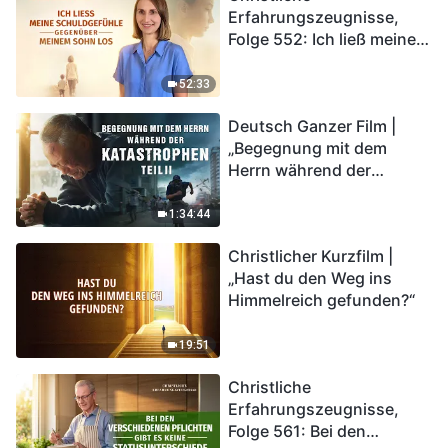
Erfahrungszeugnisse,
Folge 552: Ich ließ meine
Schuldgefühle gegenüber
meinem Sohn los
52:33
Deutsch Ganzer Film |
„Begegnung mit dem
Herrn während der
Katastrophen“ (Teil II) | Die
Katastrophen der Endzeit
1:34:44
kommen. Wie können wir
Christlicher Kurzfilm |
in das Königreich Gottes
„Hast du den Weg ins
eintreten?
Himmelreich gefunden?“
19:51
Christliche
Erfahrungszeugnisse,
Folge 561: Bei den