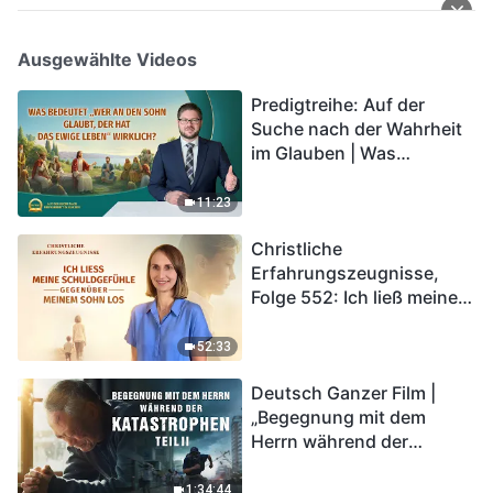
Ausgewählte Videos
Predigtreihe: Auf der
Suche nach der Wahrheit
im Glauben | Was
bedeutet „Wer an den
Sohn glaubt, der hat das
11:23
ewige Leben“ wirklich?
Christliche
Erfahrungszeugnisse,
Folge 552: Ich ließ meine
Schuldgefühle gegenüber
meinem Sohn los
52:33
Deutsch Ganzer Film |
„Begegnung mit dem
Herrn während der
Katastrophen“ (Teil II) | Die
Katastrophen der Endzeit
1:34:44