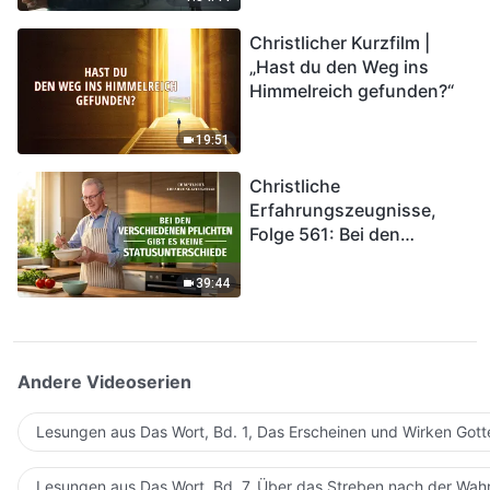
kommen. Wie können wir
Christlicher Kurzfilm |
in das Königreich Gottes
„Hast du den Weg ins
eintreten?
Himmelreich gefunden?“
19:51
Christliche
Erfahrungszeugnisse,
Folge 561: Bei den
verschiedenen Pflichten
gibt es keine
39:44
Statusunterschiede
Andere Videoserien
Lesungen aus Das Wort, Bd. 1, Das Erscheinen und Wirken Gott
Lesungen aus Das Wort, Bd. 7, Über das Streben nach der Wahr