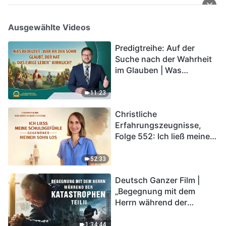
Ausgewählte Videos
Predigtreihe: Auf der
Suche nach der Wahrheit
im Glauben | Was
bedeutet „Wer an den
Sohn glaubt, der hat das
11:23
ewige Leben“ wirklich?
Christliche
Erfahrungszeugnisse,
Folge 552: Ich ließ meine
Schuldgefühle gegenüber
meinem Sohn los
52:33
Deutsch Ganzer Film |
„Begegnung mit dem
Herrn während der
Katastrophen“ (Teil II) | Die
Katastrophen der Endzeit
1:34:44