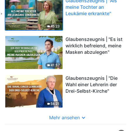
Glaubenszeugnis | "Als
meine Tochter an
Leukämie erkrankte"
45:23
Glaubenszeugnis | "Es ist
wirklich befreiend, meine
Masken abzulegen"
41:57
Glaubenszeugnis | "Die
Wahl einer Lehrerin der
Drei-Selbst-Kirche"
56:21
Mehr ansehen