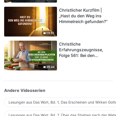
kommen. Wie können wir
Christlicher Kurzfilm |
in das Königreich Gottes
„Hast du den Weg ins
eintreten?
Himmelreich gefunden?“
19:51
Christliche
Erfahrungszeugnisse,
Folge 561: Bei den
verschiedenen Pflichten
gibt es keine
39:44
Statusunterschiede
Andere Videoserien
Lesungen aus Das Wort, Bd. 1, Das Erscheinen und Wirken Gott
Lesungen aus Das Wort, Bd. 7, Über das Streben nach der Wahr