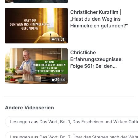
kommen. Wie können wir
Christlicher Kurzfilm |
in das Königreich Gottes
„Hast du den Weg ins
eintreten?
Himmelreich gefunden?“
19:51
Christliche
Erfahrungszeugnisse,
Folge 561: Bei den
verschiedenen Pflichten
gibt es keine
39:44
Statusunterschiede
Andere Videoserien
Lesungen aus Das Wort, Bd. 1, Das Erscheinen und Wirken Gott
Lesungen aus Das Wort, Bd. 7, Über das Streben nach der Wahr