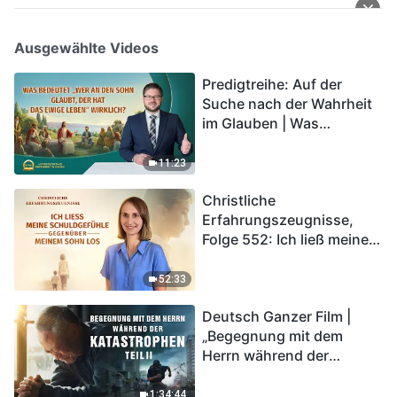
Ausgewählte Videos
Predigtreihe: Auf der
Suche nach der Wahrheit
im Glauben | Was
bedeutet „Wer an den
Sohn glaubt, der hat das
11:23
ewige Leben“ wirklich?
Christliche
Erfahrungszeugnisse,
Folge 552: Ich ließ meine
Schuldgefühle gegenüber
meinem Sohn los
52:33
Deutsch Ganzer Film |
„Begegnung mit dem
Herrn während der
Katastrophen“ (Teil II) | Die
Katastrophen der Endzeit
1:34:44