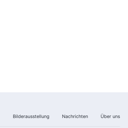
4:11
Christliches Musikvideo | Wie
großartig, dass der Allmächtige
Gott gekommen ist!
6:26
Lobet Gott von ganzem Herzen |
Christliches Musikvideo
5:11
Christlicher Tanz | Die steinige
Straße des Evangeliums
10:55
Christliches Lied | Der
Menschensohn ist erschienen
(Kindertanz)
e
Bilderausstellung
Nachrichten
Über uns
3:42