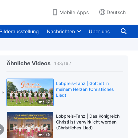
Lied)
3:28
Mobile Apps
Deutsch
Lobpreis-Tanz | Mein Leben ist
Frei und Befreit (Christliches
Lied)
Bilderausstellung
Nachrichten
Über uns
4:09
Lobpreis-Tanz | Wir können
nicht aufhören, Lieder der Liebe
zu Gott zu singen (Christliches
Ähnliche Videos
133
/
162
Lied)
4:47
Lobpreis-Tanz | Gott ist in
meinem Herzen (Christliches
Lied)
3:52
Lobpreis-Tanz | Das Königreich
Christi ist verwirklicht worden
(Christliches Lied)
4:36