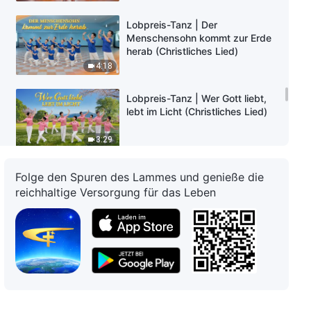
Lobpreis-Tanz | Der
Menschensohn kommt zur Erde
herab (Christliches Lied)
4:18
Lobpreis-Tanz | Wer Gott liebt,
lebt im Licht (Christliches Lied)
3:29
Lobpreis-Tanz | Der Herzen
Folge den Spuren des Lammes und genieße die
Stimme eines geschaffenen
reichhaltige Versorgung für das Leben
Wesens (Christliches Lied)
5:04
Lobpreis-Tanz | Wir haben das
Glück, Gott bei Seinem Kommen
zu begegnen (Christliches Lied)
3:40