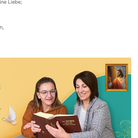
ne Liebe;
n,
gehen bis zum Ende.
kehr begrüßen.
: