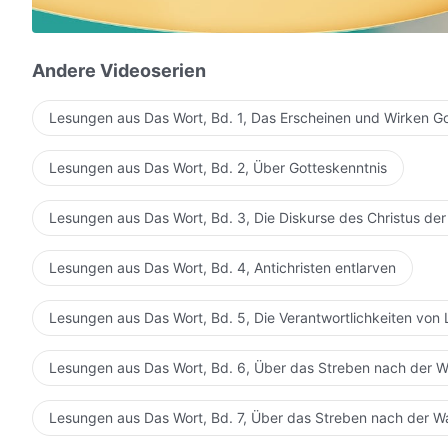
Ich entsage allem und wende mich für Dich auf – Du bis
Ich entsage allem und wende mich für Dich auf – Du bis
Andere Videoserien
Ich folge Dir den ganzen Weg, ich werde immer weiter
Lesungen aus Das Wort, Bd. 1, Das Erscheinen und Wirken G
Wenn Du Deine Gestalt änderst, werde ich Deine Rück
Lesungen aus Das Wort, Bd. 2, Über Gotteskenntnis
Ich folge Dir den ganzen Weg, ich werde immer weiter
Wenn Du Deine Gestalt änderst, werde ich Deine Rück
Lesungen aus Das Wort, Bd. 3, Die Diskurse des Christus der
III
Lesungen aus Das Wort, Bd. 4, Antichristen entlarven
Mühsal und stets geschäftig unterwegs zu sein
Lesungen aus Das Wort, Bd. 5, Die Verantwortlichkeiten von 
bereitet mir keine Schmerzen, denn Du bist bei mir.
Lesungen aus Das Wort, Bd. 6, Über das Streben nach der W
Obwohl ich Dein Gesicht nicht sehen kann,
liebt mein Herz Dich immer noch, und Du bist in mein
Lesungen aus Das Wort, Bd. 7, Über das Streben nach der W