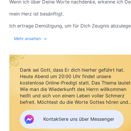
Wenn ich über Deine Worte nachdenke, erkenne ich Dei
mein Herz ist besänftigt.
Ich ertrage Demütigung, um für Dich Zeugnis abzulege
und ich weiß noch besser, wie liebenswert Du bist.
Mehr ansehen
Ich folge Dir den ganzen Weg, ich werde immer weiter
Wenn Du Deine Gestalt änderst, werde ich Deine Rück
Dank sei Gott, dass Er dich hierher geführt hat.
II
Heute Abend um 20:00 Uhr findet unsere
kostenlose Online-Predigt statt. Das Thema lautet
Es sind Deine Worte, die mich nähren
Wie man die Wiederkunft des Herrn willkommen
heißt und sich von einem Leben voller Schmerz
und mir ein menschliches Leben geben.
befreit. Möchtest du die Worte Gottes hören und
Segen empfangen?
Denke ich an Deine Liebe, verspürt mein Herz Freude,
Kontaktiere uns über Messenger
und mein ganzer Körper ist erfüllt von Kraft.