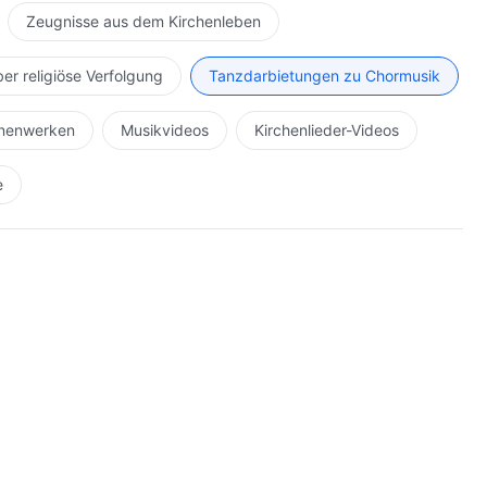
chlagen,
Zeugnisse aus dem Kirchenleben
ber religiöse Verfolgung
Tanzdarbietungen zu Chormusik
gehen bis zum Ende.
hnenwerken
Musikvideos
Kirchenlieder-Videos
kehr begrüßen.
e
gehen bis zum Ende.
kehr begrüßen.
kehr begrüßen.