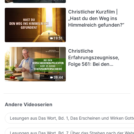
kommen. Wie können wir
Christlicher Kurzfilm |
in das Königreich Gottes
„Hast du den Weg ins
eintreten?
Himmelreich gefunden?“
19:51
Christliche
Erfahrungszeugnisse,
Folge 561: Bei den
verschiedenen Pflichten
gibt es keine
39:44
Statusunterschiede
Andere Videoserien
Lesungen aus Das Wort, Bd. 1, Das Erscheinen und Wirken Gott
Lesungen aus Das Wort, Bd. 7, Über das Streben nach der Wahr