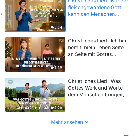
Christliches Lied | Nur der
fleischgewordene Gott
kann den Menschen
vollständig retten
3:54
Christliches Lied | Ich bin
bereit, mein Leben Seite
an Seite mit Gottes
Gericht und Züchtigung
zu verbringen
6:19
Christliches Lied | Was
Gottes Werk und Worte
dem Menschen bringen,
ist alles Leben
5:06
Mehr ansehen