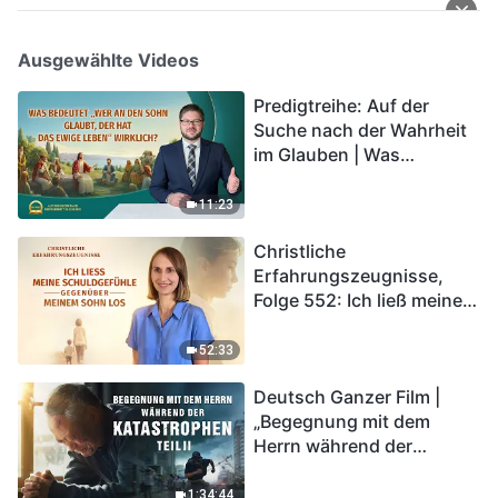
Ausgewählte Videos
Predigtreihe: Auf der
Suche nach der Wahrheit
im Glauben | Was
bedeutet „Wer an den
Sohn glaubt, der hat das
11:23
ewige Leben“ wirklich?
Christliche
Erfahrungszeugnisse,
Folge 552: Ich ließ meine
Schuldgefühle gegenüber
meinem Sohn los
52:33
Deutsch Ganzer Film |
„Begegnung mit dem
Herrn während der
Katastrophen“ (Teil II) | Die
Katastrophen der Endzeit
1:34:44