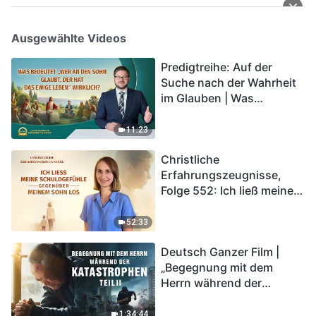
Ausgewählte Videos
Predigtreihe: Auf der
Suche nach der Wahrheit
im Glauben | Was
bedeutet „Wer an den
Sohn glaubt, der hat das
11:23
ewige Leben“ wirklich?
Christliche
Erfahrungszeugnisse,
Folge 552: Ich ließ meine
Schuldgefühle gegenüber
meinem Sohn los
52:33
Deutsch Ganzer Film |
„Begegnung mit dem
Herrn während der
Katastrophen“ (Teil II) | Die
Katastrophen der Endzeit
1:34:44