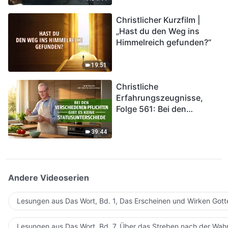
kommen. Wie können wir
Christlicher Kurzfilm |
in das Königreich Gottes
„Hast du den Weg ins
eintreten?
Himmelreich gefunden?“
19:51
Christliche
Erfahrungszeugnisse,
Folge 561: Bei den
verschiedenen Pflichten
gibt es keine
39:44
Statusunterschiede
Andere Videoserien
Lesungen aus Das Wort, Bd. 1, Das Erscheinen und Wirken Gott
Lesungen aus Das Wort, Bd. 7, Über das Streben nach der Wahr