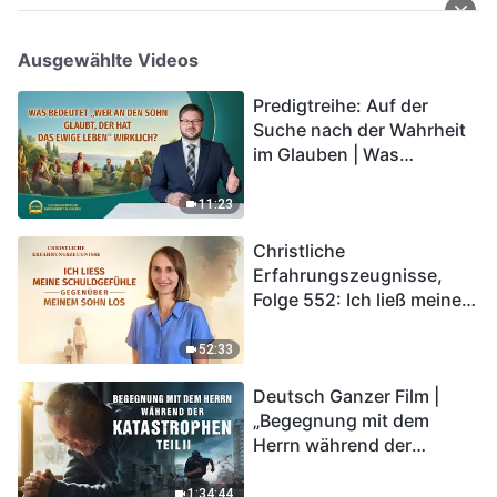
Ausgewählte Videos
Predigtreihe: Auf der
Suche nach der Wahrheit
im Glauben | Was
bedeutet „Wer an den
Sohn glaubt, der hat das
11:23
ewige Leben“ wirklich?
Christliche
Erfahrungszeugnisse,
Folge 552: Ich ließ meine
Schuldgefühle gegenüber
meinem Sohn los
52:33
Deutsch Ganzer Film |
„Begegnung mit dem
Herrn während der
Katastrophen“ (Teil II) | Die
Katastrophen der Endzeit
1:34:44