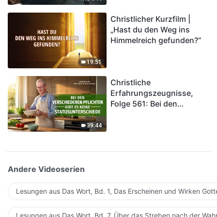
kommen. Wie können wir
Christlicher Kurzfilm |
in das Königreich Gottes
„Hast du den Weg ins
eintreten?
Himmelreich gefunden?“
19:51
Christliche
Erfahrungszeugnisse,
Folge 561: Bei den
verschiedenen Pflichten
gibt es keine
39:44
Statusunterschiede
Andere Videoserien
Lesungen aus Das Wort, Bd. 1, Das Erscheinen und Wirken Gott
Lesungen aus Das Wort, Bd. 7, Über das Streben nach der Wahr